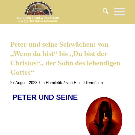
Peter und seine Schwächen: von
„Wenn du bist“ bis „Du bist der
Christus“., der Sohn des lebendigen
Gottes“
/
/
27 August 2023
in
Homiletik
von
Einsiedlermönch
PETER UND SEINE