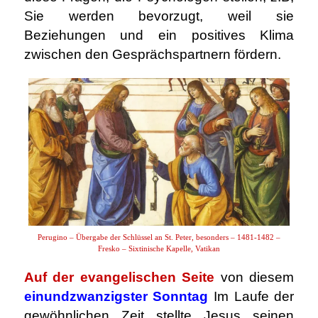
Sie werden bevorzugt, weil sie
Beziehungen und ein positives Klima
zwischen den Gesprächspartnern fördern.
Perugino – Übergabe der Schlüssel an St. Peter, besonders – 1481-1482 –
Fresko – Sixtinische Kapelle, Vatikan
Auf der evangelischen Seite
von diesem
einundzwanzigster Sonntag
Im Laufe der
gewöhnlichen Zeit stellte Jesus seinen