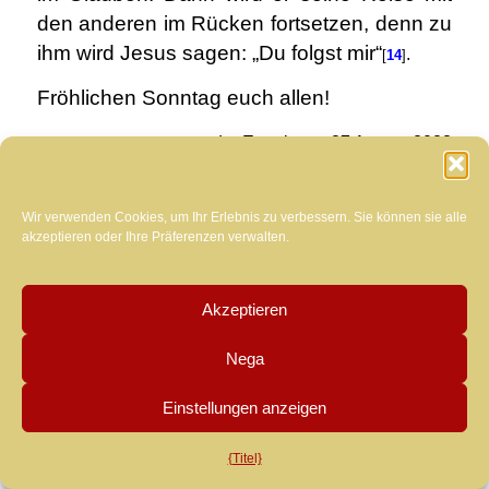
den anderen im Rücken fortsetzen, denn zu
ihm wird Jesus sagen: „Du folgst mir“
.
[
14
]
Fröhlichen Sonntag euch allen!
aus der Eremitage, 27 August 2023
Wir verwenden Cookies, um Ihr Erlebnis zu verbessern. Sie können sie alle
HINWEIS
akzeptieren oder Ihre Präferenzen verwalten.
Geschichten
[1]
Polybios,
, Buch 16, Abschnitt 18,
Rizzoli, 2002.
Akzeptieren
Jesu Fragen
[2]
Monti L.,
u
, St. Paul, 2019.
Nega
[3]
aa O.. S. 251-262: An die Jünger (111), an
Einstellungen anzeigen
religiöse Männer (51), zur Menge (20), an kranke
Menschen (9), zu anderen (25), zu Gott (1).
{Titel}
Jesus Menschensohn