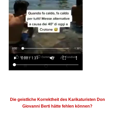
.
.
Die geistliche Korrektheit des Karikaturisten Don
Giovanni Berti hätte fehlen können?