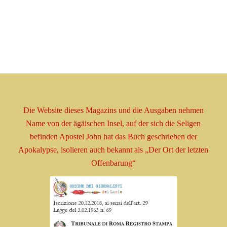
Die Website dieses Magazins und die Ausgaben nehmen
Name
von der ägäischen Insel, auf der sich die Seligen
befinden
Apostel
John hat das Buch geschrieben
der
Apokalypse, isolieren
auch bekannt als
„Der Ort der letzten
Offenbarung“