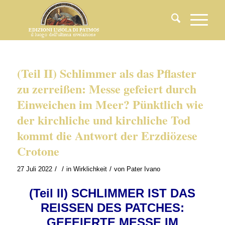
(Teil II) Schlimmer als das Pflaster
zu zerreißen: Messe gefeiert durch
Einweichen im Meer? Pünktlich wie
der kirchliche und kirchliche Tod
kommt die Antwort der Erzdiözese
Crotone
/
/
/
27 Juli 2022
in
Wirklichkeit
von
Pater Ivano
(
Teil II)
SCHLIMMER IST DAS
REISSEN DES PATCHES:
GEFEIERTE MESSE IM