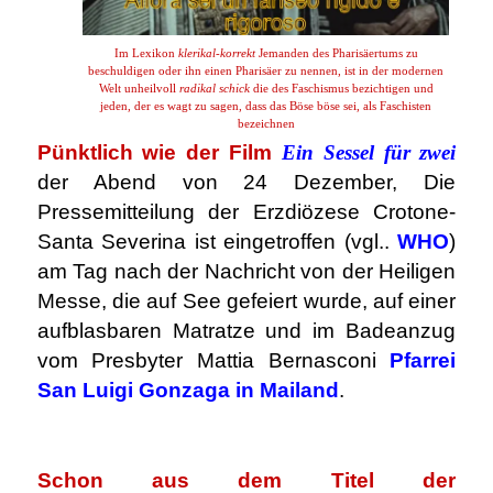
Im Lexikon
klerikal-korrekt
Jemanden des Pharisäertums zu
beschuldigen oder ihn einen Pharisäer zu nennen, ist in der modernen
Welt unheilvoll
radikal schick
die des Faschismus bezichtigen und
jeden, der es wagt zu sagen, dass das Böse böse sei, als Faschisten
bezeichnen
Pünktlich wie der Film
Ein Sessel für zwei
der Abend von 24 Dezember, Die
Pressemitteilung der Erzdiözese Crotone-
Santa Severina ist eingetroffen (vgl..
WHO
)
am Tag nach der Nachricht von der Heiligen
Messe, die auf See gefeiert wurde, auf einer
aufblasbaren Matratze und im Badeanzug
vom Presbyter Mattia Bernasconi
Pfarrei
San Luigi Gonzaga in Mailand
.
.
Schon aus dem Titel der