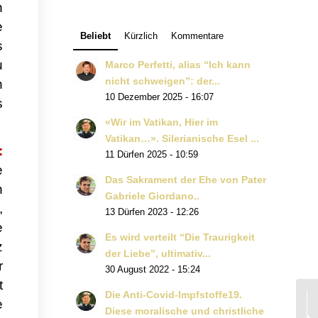
n
e
Beliebt
Kürzlich
Kommentare
s
u
Marco Perfetti, alias “Ich kann
nicht schweigen”: der...
n
10 Dezember 2025 - 16:07
s
«Wir im Vatikan, Hier im
Vatikan…». Silerianische Esel ...
:
11 Dürfen 2025 - 10:59
e
Das Sakrament der Ehe von Pater
n
Gabriele Giordano..
,
13 Dürfen 2023 - 12:26
e
Es wird verteilt “Die Traurigkeit
z
der Liebe”, ultimativ...
r
30 August 2022 - 15:24
t
Die Anti-Covid-Impfstoffe19.
e
Diese moralische und christliche