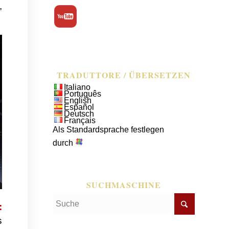
,
TRADUTTORE / ÜBERSETZEN
Italiano
Português
English
Español
Deutsch
Français
Als Standardsprache festlegen
durch
SUCHMASCHINE
:
s