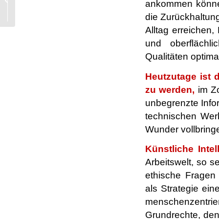
ankommen können,
das, was Éva Henger
die Zurückhaltung
für die Keuschheit ist..
Alltag erreichen,
und oberflächl
Qualitäten optima
Heutzutage ist 
zu werden,
im Zo
unbegrenzte Info
technischen Wer
Wunder vollbring
Künstliche Intel
Arbeitswelt, so s
ethische Fragen 
als Strategie ei
menschenzentrier
Grundrechte, den 