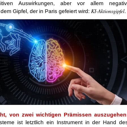
tiven Auswirkungen, aber vor allem negativ
KI-Aktionsgipfel
dem Gipfel, der in Paris gefeiert wird:
.
cht, von zwei wichtigen Prämissen auszugehen
teme ist letztlich ein Instrument in der Hand de