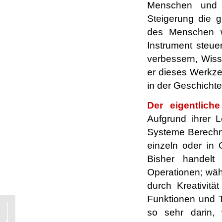
Menschen und s
Steigerung die 
des Menschen w
Instrument steue
verbessern, Wiss
er dieses Werkze
in der Geschichte
Der eigentliche
Aufgrund ihrer L
Systeme Berechn
einzeln oder in 
Bisher handelt
Operationen; währ
durch Kreativitä
Funktionen und T
Das Opossum ist nach
so sehr darin, 
Kenntnis des Vatikans