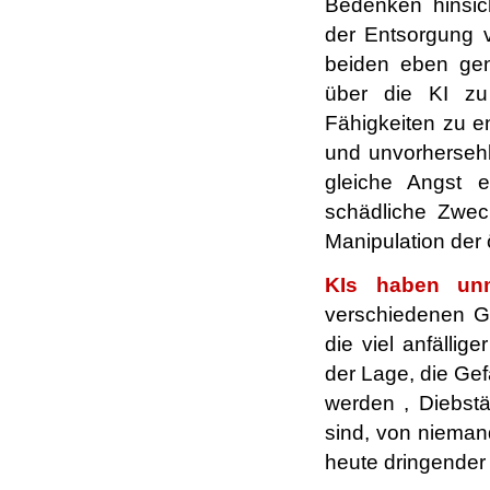
Bedenken hinsic
der Entsorgung v
beiden eben gen
über die KI zu 
Fähigkeiten zu en
und unvorhersehb
gleiche Angst 
schädliche Zwec
Manipulation der 
KIs haben unm
verschiedenen Ge
die viel anfällig
der Lage, die Gef
werden , Diebstä
sind, von nieman
heute dringender 