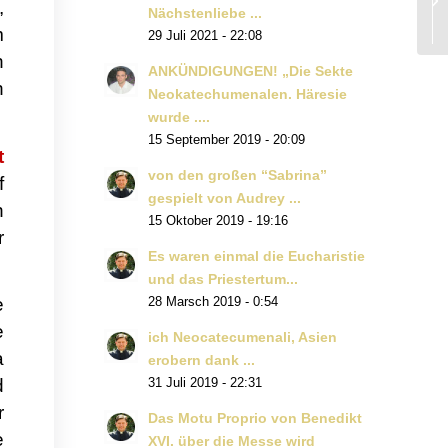
,
Nächstenliebe ...
m
29 Juli 2021 - 22:08
n
ANKÜNDIGUNGEN! „Die Sekte
n
Neokatechumenalen. Häresie
wurde ....
15 September 2019 - 20:09
t
von den großen “Sabrina”
f
gespielt von Audrey ...
n
15 Oktober 2019 - 19:16
r
Es waren einmal die Eucharistie
und das Priestertum...
e
28 Marsch 2019 - 0:54
e
ich Neocatecumenali, Asien
a
erobern dank ...
d
31 Juli 2019 - 22:31
r
Das Motu Proprio von Benedikt
e
XVI. über die Messe wird