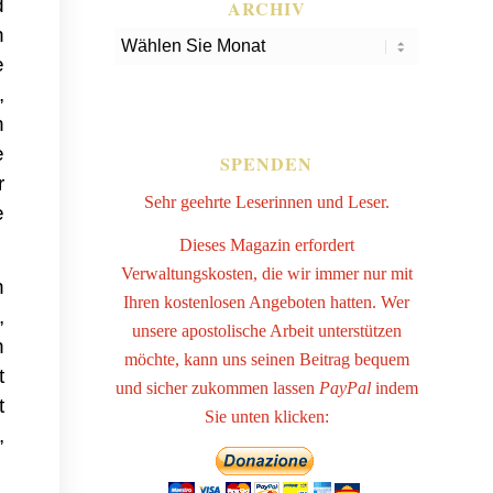
d
ARCHIV
n
e
,
n
e
SPENDEN
r
Sehr geehrte Leserinnen und Leser.
e
Dieses Magazin erfordert
Verwaltungskosten, die wir immer nur mit
n
Ihren kostenlosen Angeboten hatten. Wer
,
unsere apostolische Arbeit unterstützen
n
möchte, kann uns seinen Beitrag bequem
t
und sicher zukommen lassen
PayPal
indem
t
Sie unten klicken:
,