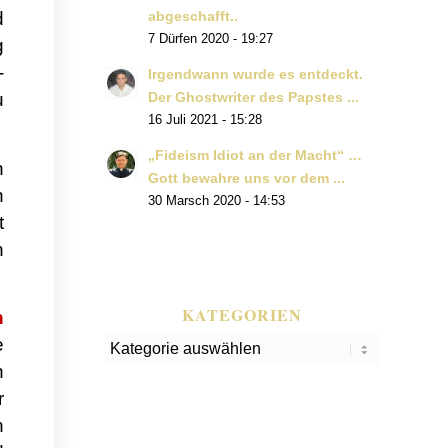
d
abgeschafft..
7 Dürfen 2020 - 19:27
g
-
Irgendwann wurde es entdeckt.
u
Der Ghostwriter des Papstes ...
16 Juli 2021 - 15:28
„Fideism Idiot an der Macht“ …
n
Gott bewahre uns vor dem ...
n
30 Marsch 2020 - 14:53
t
n
KATEGORIEN
n
e
Kategorien
n
r
h