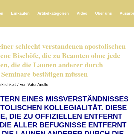
en
Einkaufen
Artikelkategorien
Video
Über uns
Ausarb
iner schlecht verstandenen apostolischen
 Jene Bischöfe, die zu Beamten ohne jede
en, die die Launen anderer durch
e Seminare bestätigen müssen
/
rklichkeit
von
Vater Arielle
ITERN EINES MISSVERSTÄNDNISSES
TOLISCHEN KOLLEGIALITÄT. DIESE
E, DIE ZU OFFIZIELLEN ENTFERNT
DIE ALLER BEFUGNISSE ENTFERNT
E DIE LAUNEN ANDERER DURCH DIE