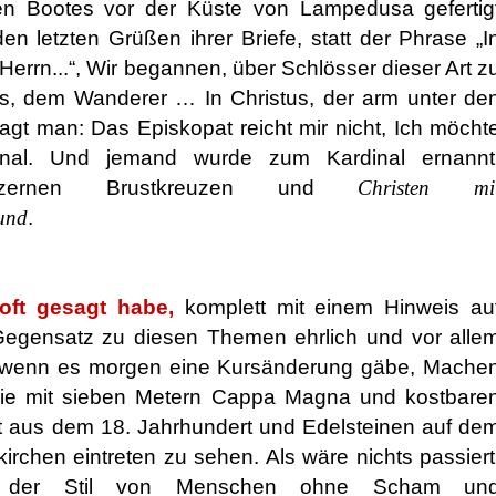
n Bootes vor der Küste von Lampedusa gefertig
n letzten Grüßen ihrer Briefe, statt der Phrase „I
Herrn...“, Wir begannen, über Schlösser dieser Art z
tus, dem Wanderer … In Christus, der arm unter de
gt man: Das Episkopat reicht mir nicht, Ich möcht
nal. Und jemand wurde zum Kardinal ernannt
lzernen Brustkreuzen und
Christen mi
und
.
oft gesagt habe,
komplett mit einem Hinweis au
Gegensatz zu diesen Themen ehrlich und vor alle
, wenn es morgen eine Kursänderung gäbe, Mache
 sie mit sieben Metern Cappa Magna und kostbare
 aus dem 18. Jahrhundert und Edelsteinen auf de
irchen eintreten zu sehen. Als wäre nichts passiert
 der Stil von Menschen ohne Scham un