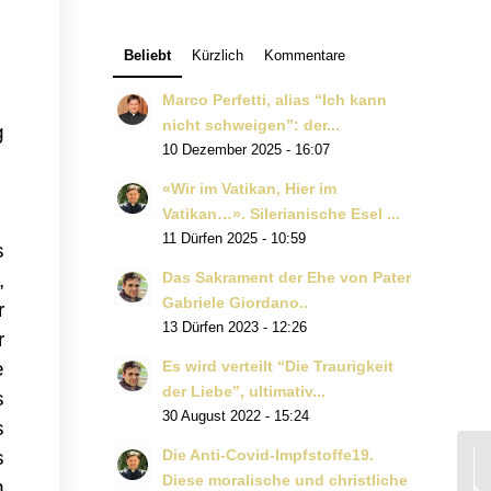
Beliebt
Kürzlich
Kommentare
Marco Perfetti, alias “Ich kann
nicht schweigen”: der...
g
10 Dezember 2025 - 16:07
«Wir im Vatikan, Hier im
Vatikan…». Silerianische Esel ...
11 Dürfen 2025 - 10:59
s
,
Das Sakrament der Ehe von Pater
Gabriele Giordano..
r
13 Dürfen 2023 - 12:26
r
e
Es wird verteilt “Die Traurigkeit
der Liebe”, ultimativ...
s
30 August 2022 - 15:24
s
s
Die Anti-Covid-Impfstoffe19.
Diese moralische und christliche
n