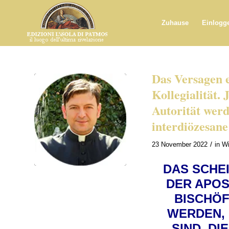
Zuhause
Einlogg
Das Versagen e
Kollegialität.
Autorität werd
interdiözesan
/
23 November 2022
in
Wi
DAS SCHE
DER APOS
BISCHÖF
WERDEN, 
SIND, DI