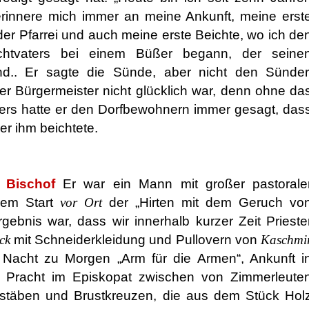
erinnere mich immer an meine Ankunft, meine erst
der Pfarrei und auch meine erste Beichte, wo ich de
chtvaters bei einem Büßer begann, der seine
d.. Er sagte die Sünde, aber nicht den Sünder
er Bürgermeister nicht glücklich war, denn ohne da
ers hatte er den Dorfbewohnern immer gesagt, das
der ihm beichtete.
 Bischof
Er war ein Mann mit großer pastorale
 dem Start
vor Ort
der „Hirten mit dem Geruch vo
gebnis war, dass wir innerhalb kurzer Zeit Prieste
ck
mit Schneiderkleidung und Pullovern von
Kaschmi
 Nacht zu Morgen „Arm für die Armen“, Ankunft i
r Pracht im Episkopat zwischen von Zimmerleute
enstäben und Brustkreuzen, die aus dem Stück Hol