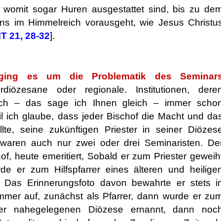
womit sogar Huren ausgestattet sind, bis zu de
ns im Himmelreich vorausgeht, wie Jesus Christu
MT 21, 28-32
].
ging es um die Problematik des Seminar
rdiözesane oder regionale. Institutionen, dere
 ich – das sage ich Ihnen gleich – immer scho
l ich glaube, dass jeder Bischof die Macht und da
te, seine zukünftigen Priester in seiner Diözes
 waren auch nur zwei oder drei Seminaristen. De
of, heute emeritiert, Sobald er zum Priester geweih
e er zum Hilfspfarrer eines älteren und heilige
, Das Erinnerungsfoto davon bewahrte er stets i
mmer auf, zunächst als Pfarrer, dann wurde er zu
ner nahegelegenen Diözese ernannt, dann noc