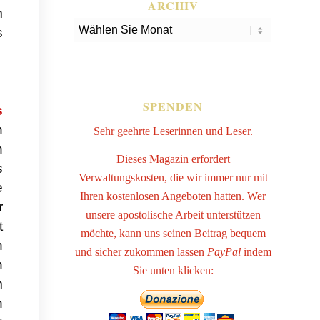
ARCHIV
m
s
SPENDEN
s
n
Sehr geehrte Leserinnen und Leser.
n
Dieses Magazin erfordert
s
Verwaltungskosten, die wir immer nur mit
e
Ihren kostenlosen Angeboten hatten. Wer
r
unsere apostolische Arbeit unterstützen
t
möchte, kann uns seinen Beitrag bequem
n
und sicher zukommen lassen
PayPal
indem
n
Sie unten klicken:
m
h