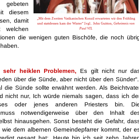
ch gebeten
it diesem
„Mit dem Zweiten Vatikanischen Konzil erwarteten wir den Frühling
sen, damit
und stattdessen kam der Winter“ [vgl.. John Guitton,
Geheimnis von
t welchen
Paul VI
].
ionen die wenigen guten Bischöfe, die noch übri
 haben.
t sehr heiklen Problemen,
Es gilt nicht nur da
reden über die Sünde, aber nicht über den Sünder“.
l die Sünde sollte erwähnt werden. Als Beichtvate
nd nicht nur, Ich würde niemals sagen, dass ich de
eses oder jenes anderen Priesters bin. Di
 muss notwendigerweise über den Inhalt de
lbst hinausgehen. Sonst besteht die Gefahr, das
 wie dem albernen Gemeindepfarrer kommt, der e
edigt gesagt hat: „Heute bin ich seit zehn Jahre