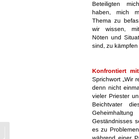
Beteiligten mi
haben, mich m
Thema zu befas
wir wissen, mi
Nöten und Situat
sind, zu kämpfen
.
Konfrontiert mi
Sprichwort „Wir 
denn nicht einma
vieler Priester u
Beichtvater di
Geheimhaltung
Geständnisses se
es zu Problemen
Glaube und
Wissenschaft, eine
während einer Pr