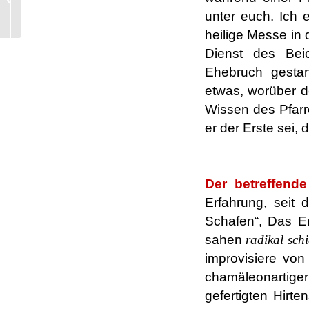
Beziehung, die immer
unter euch. Ich 
fruchtbar, aber nicht
heilige Messe in 
einfach war, vor allem
Dienst des Bei
auf der Welt....
Ehebruch gestan
etwas, worüber d
Wissen des Pfarr
er der Erste sei, 
.
Der betreffende
Erfahrung, seit
Schafen“, Das Er
sahen
radikal schi
improvisiere von
chamäleonartige
gefertigten Hirt