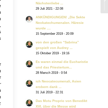
Nächstenliebe ...
e
29 Juli 2021 - 22:08
n
ANKÜNDIGUNGEN! „Die Sekte
n
Neokatechumenalen. Häresie
,
wurde ....
s
15 September 2019 - 20:09
s
von den großen “Sabrina”
gespielt von Audrey ...
15 Oktober 2019 - 19:16
Es waren einmal die Eucharistie
r
und das Priestertum...
n
28 Marsch 2019 - 0:54
r
ich Neocatecumenali, Asien
r
erobern dank ...
n
31 Juli 2019 - 22:31
n
Das Motu Proprio von Benedikt
z
XVI. über die Messe wird