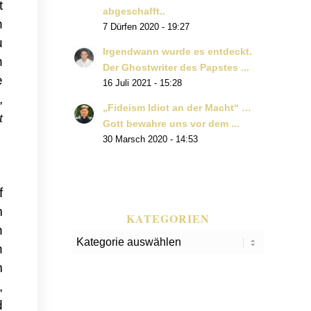
t
abgeschafft..
n
7 Dürfen 2020 - 19:27
u
Irgendwann wurde es entdeckt.
n
Der Ghostwriter des Papstes ...
e
16 Juli 2021 - 15:28
,
„Fideism Idiot an der Macht“ …
t
Gott bewahre uns vor dem ...
30 Marsch 2020 - 14:53
f
m
KATEGORIEN
n
Kategorien
n
m
,
d