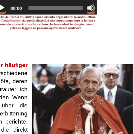
 häufiger
rschiedene
höfe, deren
rauter ich
nden. Wenn
über die
erbitterung
n berichte,
die direkt