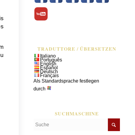
is
es
mm
TRADUTTORE / ÜBERSETZEN
zu
Italiano
Português
English
Español
Deutsch
Français
Als Standardsprache festlegen
durch
SUCHMASCHINE