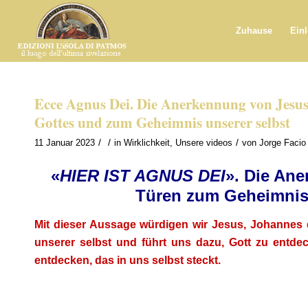
Zuhause
Ein
Ecce Agnus Dei. Die Anerkennung von Jesus
Gottes und zum Geheimnis unserer selbst
/
/
/
11 Januar 2023
in
Wirklichkeit
,
Unsere videos
von
Jorge Facio
«
HIER IST AGNUS DEI
». Die Ane
Türen zum Geheimnis 
Mit dieser Aussage würdigen wir Jesus, Johannes 
unserer selbst und führt uns dazu, Gott zu ent
entdecken, das in uns selbst steckt.