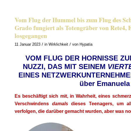
Vom Flug der Hummel bis zum Flug des Scha
Grado fungiert als Totengräber von Rete4, E
losgegangen
/
/
11 Januar 2023
in
Wirklichkeit
von
Hypatia
VOM FLUG DER HORNISSE ZU
NUZZI, DAS MIT SEINEM
VIERT
EINES NETZWERKUNTERNEHMERS4, A
über Emanuela
Es beschäftigt sich mit, in Wahrheit, eines schme
Verschwindens
damals
dieses Teenagers, um all
verfolgen, die darüber gemacht wurden, aber was no