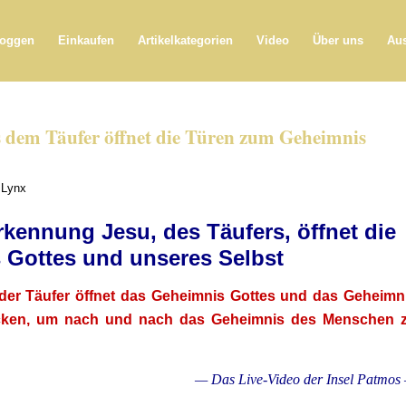
loggen
Einkaufen
Artikelkategorien
Video
Über uns
Aus
 dem Täufer öffnet die Türen zum Geheimnis
 Lynx
rkennung Jesu, des Täufers, öffnet die
Gottes und unseres Selbst
der Täufer öffnet das Geheimnis Gottes und das Geheimn
DER WE
decken, um nach und nach das Geheimnis des Menschen 
— Das Live-Video der Insel Patmos