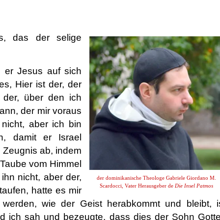
s, das der selige
 er Jesus auf sich
, Hier ist der, der
 der, über den ich
nn, der mir voraus
 nicht, aber ich bin
 damit er Israel
 Zeugnis ab, indem
ine Taube vom Himmel
ihn nicht, aber der,
der dominikanische Theologe Gabriele Giordano M.
Scardocci, Vater Herausgeber de
Die Insel Patmos
aufen, hatte es mir
werden, wie der Geist herabkommt und bleibt, i
 Und ich sah und bezeugte, dass dies der Sohn Gott