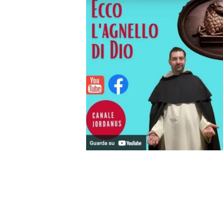
.
.
.