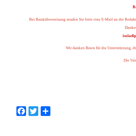
B
Bei Banküberweisung senden Sie bitte eine E-Mail an die Redakt
Dankes
isolad
Wir danken Ihnen für die Unterstützung, d
Die Vät
.
.
.
Facebook
Twitter
Share