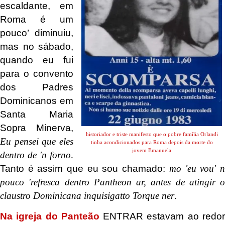
escaldante, em
Roma é um
pouco’ diminuiu,
mas no sábado,
quando eu fui
para o convento
dos Padres
Dominicanos em
Santa Maria
Sopra Minerva,
historiador e triste manifesto que o pobre família Orlandi
Eu pensei que eles
tinha acondicionados para Roma depois da morte do
jovem Emanuela
dentro de 'n forno
.
Tanto é assim que eu sou chamado:
mo 'eu vou' 
pouco 'refresca dentro Pantheon ar, antes de atingir o
claustro Dominicana inquisigatto Torque ner
.
Na igreja do Panteão
ENTRAR estavam ao redo