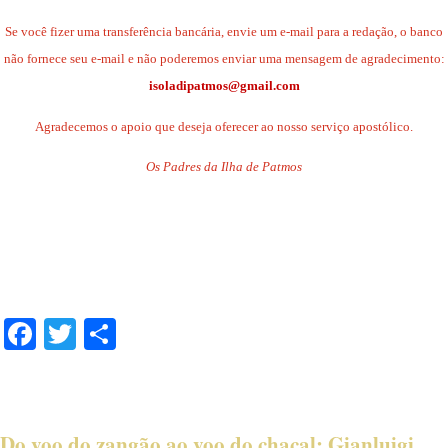
Se você fizer uma transferência bancária, envie um e-mail para a redação, o banco
não fornece seu e-mail e não poderemos enviar uma mensagem de agradecimento:
isoladipatmos@gmail.com
Agradecemos o apoio que deseja oferecer ao nosso serviço apostólico.
Os Padres da Ilha de Patmos
.
.
.
Facebook
Twitter
Share
Do voo do zangão ao voo do chacal: Gianluigi