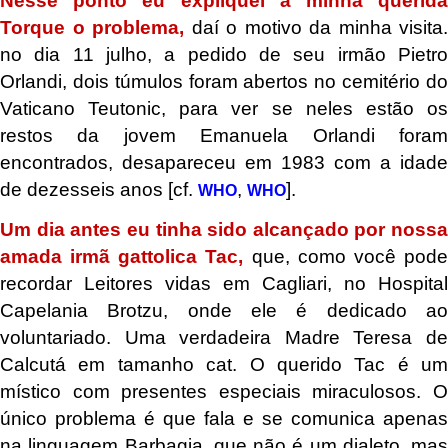
Nesse ponto eu expliquei a minha querida
Torque o problema,
daí o motivo da minha visita.
no dia 11 julho, a pedido de seu irmão Pietro
Orlandi, dois túmulos foram abertos no cemitério do
Vaticano Teutonic, para ver se neles estão os
restos da jovem Emanuela Orlandi foram
encontrados, desapareceu em 1983 com a idade
de dezesseis anos [cf.
,
].
WHO
WHO
Um dia antes eu tinha sido alcançado por nossa
amada irmã gattolica Tac,
que, como você pod
recordar Leitores vidas em Cagliari, no Hospital
Capelania Brotzu, onde ele é dedicado ao
voluntariado. Uma verdadeira Madre Teresa de
Calcutá em tamanho cat. O querido Tac é um
místico com presentes especiais miraculosos. O
único problema é que fala e se comunica apenas
na linguagem Barbagia, que não é um dialeto, mas