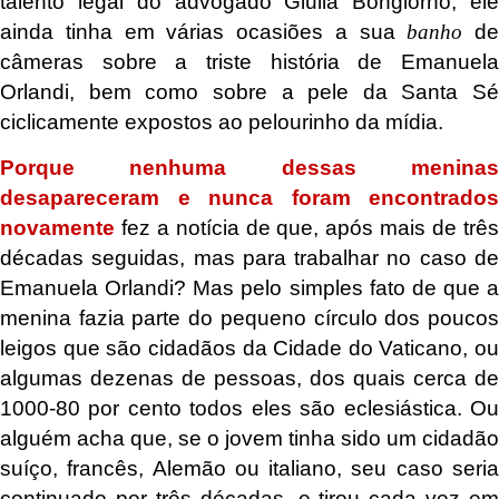
talento legal do advogado Giulia Bongiorno, ele
ainda tinha em várias ocasiões a sua
banho
de
câmeras sobre a triste história de Emanuela
Orlandi, bem como sobre a pele da Santa Sé
ciclicamente expostos ao pelourinho da mídia.
Porque nenhuma dessas meninas
desapareceram e nunca foram encontrados
novamente
fez a notícia de que, após mais de três
décadas seguidas, mas para trabalhar no caso de
Emanuela Orlandi? Mas pelo simples fato de que a
menina fazia parte do pequeno círculo dos poucos
leigos que são cidadãos da Cidade do Vaticano, ou
algumas dezenas de pessoas, dos quais cerca de
1000-80 por cento todos eles são eclesiástica. Ou
alguém acha que, se o jovem tinha sido um cidadão
suíço, francês, Alemão ou italiano, seu caso seria
continuado por três décadas, e tirou cada vez em