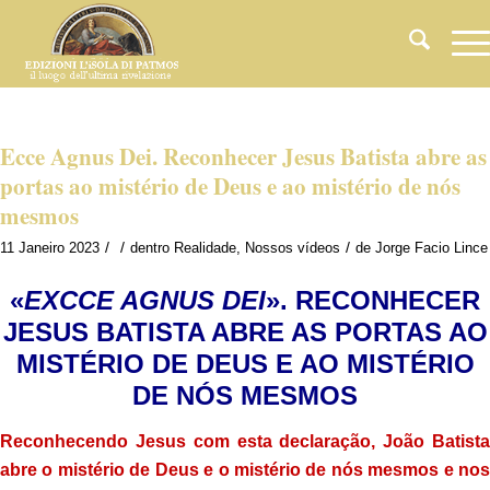
Ecce Agnus Dei. Reconhecer Jesus Batista abre as
portas ao mistério de Deus e ao mistério de nós
mesmos
/
/
/
11 Janeiro 2023
dentro
Realidade
,
Nossos vídeos
de
Jorge Facio Lince
«
EXCCE AGNUS DEI
». RECONHECER
JESUS ​​BATISTA ABRE AS PORTAS AO
MISTÉRIO DE DEUS E AO MISTÉRIO
DE NÓS MESMOS
Reconhecendo Jesus com esta declaração, João Batista
abre o mistério de Deus e o mistério de nós mesmos e nos