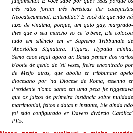
julgamento! E você sabe por quê? Mas porque os
três ratos foram três heréticas der catequistas
Neocatecumenal, Entendido? E você diz que não há
luxo de vindima, porque, um gato gay, margrado-
lhes que o seu murcho vo ce 'b'bene, Ele colocou
tudo em silêncio em er Supremo Tribbunale de
'Apostólica Signatura. Figura, Hypatia minha,
Semo caos legal agora ar. Basta pensar dos vários
b'botte de gênio de 'sti vezes, freira encontrado por
de Meijo atrás, que aboliu er tribbunale apelo
diocesano por 'na Diocese de Roma, essenno er
Presidente n'omo santo em uma peça jie riggettava
que os juízos de primeira instância sobre nulidade
matrimonial, feitos e datas n instante, Ele ainda não
foi sido configurado er Davero divórcio Católica'
PE
».