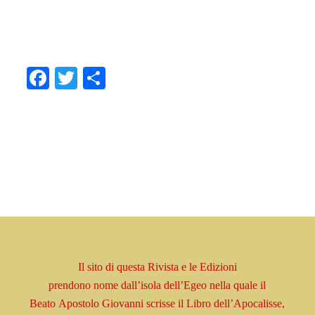
.
.
Facebook
Twitter
Condividi
Il sito di questa Rivista e le Edizioni
prendono
nome
dall’isola dell’Egeo nella quale il
Beato
Apostolo
Giovanni scrisse il Libro
dell’Apocalisse,