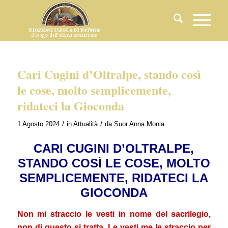
Cari Cugini d’Oltralpe, stando così
le cose, molto semplicemente,
ridateci la Gioconda
/
/
1 Agosto 2024
in
Attualità
da
Suor Anna Monia
CARI CUGINI D’OLTRALPE,
STANDO COSÌ LE COSE, MOLTO
SEMPLICEMENTE, RIDATECI LA
GIOCONDA
Non mi straccio le vesti in nome del sacrilegio,
non di questo si tratta. Le vesti me le straccio per