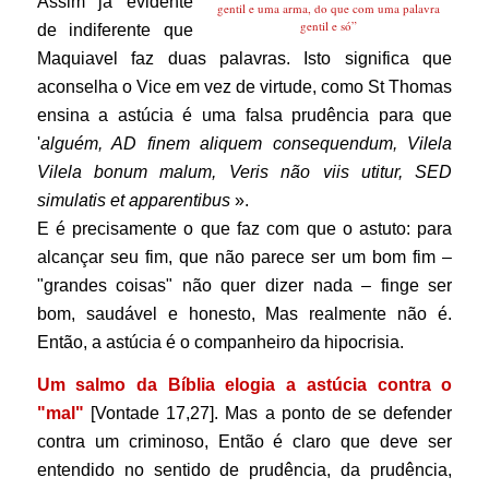
Assim já evidente
gentil e uma arma, do que com uma palavra
gentil e só”
de indiferente que
Maquiavel faz duas palavras. Isto significa que
aconselha o Vice em vez de virtude, como St Thomas
ensina a astúcia é uma falsa prudência para que
'
alguém, AD finem aliquem consequendum, Vilela
Vilela bonum malum, Veris não viis utitur, SED
simulatis et apparentibus
».
E é precisamente o que faz com que o astuto: para
alcançar seu fim, que não parece ser um bom fim –
"grandes coisas" não quer dizer nada – finge ser
bom, saudável e honesto, Mas realmente não é.
Então, a astúcia é o companheiro da hipocrisia.
Um salmo da Bíblia elogia a astúcia contra o
"mal"
[Vontade 17,27]. Mas a ponto de se defender
contra um criminoso, Então é claro que deve ser
entendido no sentido de prudência, da prudência,