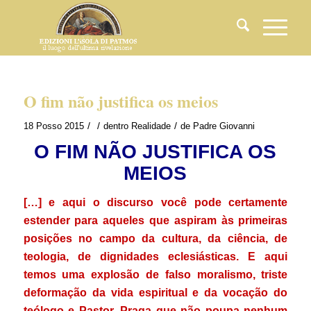
O fim não justifica os meios
/
/
/
18 Posso 2015
dentro
Realidade
de
Padre Giovanni
O FIM NÃO JUSTIFICA OS
MEIOS
[…] e aqui o discurso você pode certamente
estender para aqueles que aspiram às primeiras
posições no campo da cultura, da ciência, de
teologia, de dignidades eclesiásticas. E aqui
temos uma explosão de falso moralismo, triste
deformação da vida espiritual e da vocação do
teólogo e Pastor, Praga que não poupa nenhum