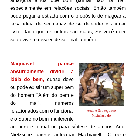
amargura ainda que bom ganhar não há mal,
especialmente em relações sociais: Então também
pode pegar a estrada com o propósito de magoar a
falsa idéia de ser capaz de se defender e afirmar
isso. Dado que os outros são maus, Se você quer
sobreviver e descer, de ser mal também.
Maquiavel parece
absurdamente dividir a
idéia do bem,
quase deve
ou pode existir um super bem
do homem "Além do bem e
do mal", números
Adão e Eva segundo
relacionados com o funcional
Michelangelo
e o Supremo bem, indiferente
ao bem e o mal ou para síntese de ambos. Aqui
Nietzsche parece antecipar Machiavelli. O poço