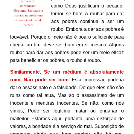
a placa do
como Deus justificam o pecador
dominicano
Girolamo Savonarola
tornou-se bom. A roubar para dar
postada na prefeitura
de sua cidade natal,
aos pobres continua a ser um
Ferrara
roubo, Embora a dar aos pobres é
louvável. Porque o meio não é boa o suficiente para
chegar ao fim; deve ser bom em si mesmo. Alguns
roubar para dar aos pobres pode ser um meio eficaz
para beneficiar os pobres, o roubo é roubo.
Similarmente, Se um médium é absolutamente
ruim, Não pode ser bom.
Esta impressão poderia
dar o assassinato e a falsidade. Do que eles não são
ruins como tal atua, Mas só o assassinato de um
inocente e mentiras inocentes. Se não, como nós
vimos, Pode ser legítimo matar ou enganar o
malfeitor.
Estamos aqui, portanto, uma distorção de
valores, a bondade é a serviço do mal. Suposição de