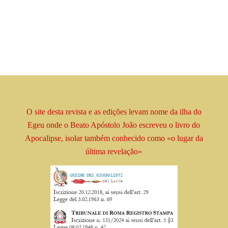
O site desta revista e as edições levam
nome
da ilha do
Egeu onde o Beato
Apóstolo
João escreveu o livro
do
Apocalipse, isolar
também conhecido como
«o lugar da
última revelação»