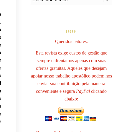
e
,
a
DOE
o
Queridos leitores.
o
a
Esta revista exige custos de gestão que
m
sempre enfrentamos apenas com suas
m
ofertas gratuitas. Aqueles que desejam
o
apoiar nosso trabalho apostólico podem nos
i
enviar sua contribuição pela maneira
a
conveniente e segura
PayPal
clicando
o
abaixo:
s
o
e