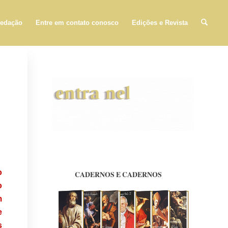
edação
Entre em contato conosco
Edições e Revista
o
o
m
e
s