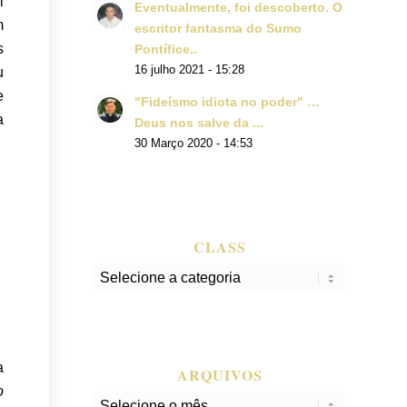
i
Eventualmente, foi descoberto. O
m
escritor fantasma do Sumo
s
Pontífice..
16 julho 2021 - 15:28
u
e
"Fideísmo idiota no poder" …
a
Deus nos salve da ...
30 Março 2020 - 14:53
CLASS
class
a
ARQUIVOS
o