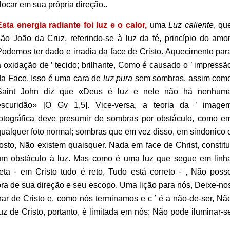
locar em sua própria direção..
Esta energia radiante foi luz e o calor,
uma
Luz caliente
, qu
são João da Cruz, referindo-se à luz da fé, princípio do amor
Podemos ter dado e irradia da face de Cristo. Aquecimento par
a oxidação de ’ tecido; brilhante, Como é causado o ’ impressã
da Face, Isso é uma cara de
luz pura
sem sombras, assim com
Saint John diz que «Deus é luz e nele não há nenhum
escuridão» [O Gv 1,5].
Vice-versa, a teoria da ’ image
fotográfica deve presumir de sombras por obstáculo, como e
qualquer foto normal; sombras que em vez disso, em sindonico 
rosto, Não existem quaisquer. Nada em face de Christ, constitu
um obstáculo à luz. Mas como é uma luz que segue em linh
reta - em Cristo tudo é reto, Tudo está correto - , Não poss
fora de sua direção e seu escopo. Uma lição para nós, Deixe-no
nar de Cristo e, como nós terminamos e c ’ é a não-de-ser, Nã
uz de Cristo, portanto, é limitada em nós: Não pode iluminar-s