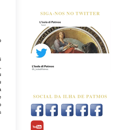
SIGA-NOS NO TWITTER
o
i
,
u
u
a
SOCIAL DA ILHA DE PATMOS
e
o
s