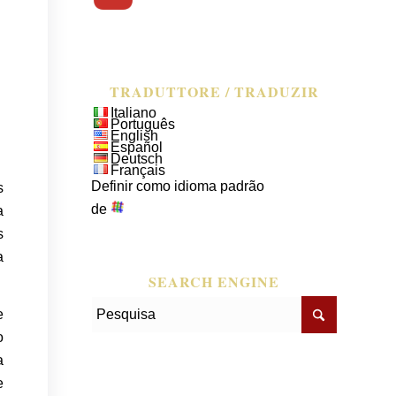
TRADUTTORE / TRADUZIR
Italiano
Português
English
Español
Deutsch
Français
Definir como idioma padrão
s
de
a
s
a
SEARCH ENGINE
e
o
a
e