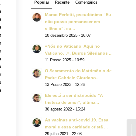
Popular
Recente
Comentários
.
a
Marco Perfetti, pseudônimo “Eu
a
não posso permanecer em
e
silêncio”: eu...
o
10 dezembro 2025 - 16:07
o
«Nós no Vaticano, Aqui no
o
Vaticano…». Burros Silerianos ...
a
11 Posso 2025 - 10:59
u
O Sacramento do Matrimônio de
r
Padre Gabriele Giordano...
o
13 Posso 2023 - 12:26
a
Ele está a ser distribuído “A
tristeza de amor”, ultima...
30 agosto 2022 - 15:24
As vacinas anti-covid 19. Essa
moral e essa caridade cristã ...
29 julho 2021 - 22:08