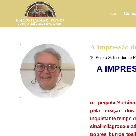
Lar
Conec
A impressão do
/
10 Posso 2015
dentro
R
A IMPRE
o ’ pegada Sudári
pela posição dos
inquietante tempo 
sinal milagroso e a
pobres burros toa