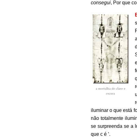
consegui
, Por que co
a mortalha de claro e
escura
iluminar o que está 
não totalmente ilumi
se surpreenda se a l
que c é ’.