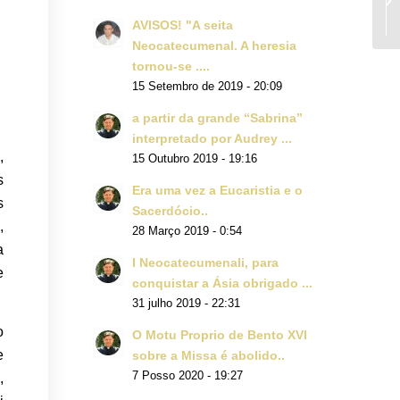
AVISOS! "A seita
Neocatecumenal. A heresia
tornou-se ....
15 Setembro de 2019 - 20:09
a partir da grande “Sabrina”
interpretado por Audrey ...
,
15 Outubro 2019 - 19:16
s
Era uma vez a Eucaristia e o
s
Sacerdócio..
,
28 Março 2019 - 0:54
a
I Neocatecumenali, para
e
conquistar a Ásia obrigado ...
31 julho 2019 - 22:31
o
O Motu Proprio de Bento XVI
e
sobre a Missa é abolido..
7 Posso 2020 - 19:27
,