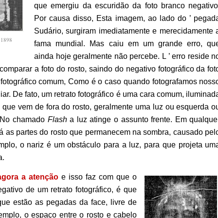
que emergiu da escuridão da foto branco negativo
Por causa disso, Esta imagem, ao lado do ’ pegad
Sudário, surgiram imediatamente e merecidamente 
 1898
fama mundial.
Mas caiu em um grande erro, qu
ainda hoje geralmente não percebe. L ’ erro reside n
comparar a foto do rosto, saindo do negativo fotográfico da fot
o fotográfico comum, Como é o caso quando fotografamos noss
iar.
De fato, um retrato fotográfico é uma cara comum, iluminad
, que vem de fora do rosto, geralmente uma luz ou esquerda o
’. No chamado
Flash
a luz atinge o assunto frente. Em qualque
á as partes do rosto que permanecem na sombra, causado pel
mplo, o nariz é um obstáculo para a luz, para que projeta um
a.
agora a atenção
e isso faz com que o
egativo de um retrato fotográfico, é que
que estão as pegadas da face, livre de
mplo, o espaço entre o rosto e cabelo