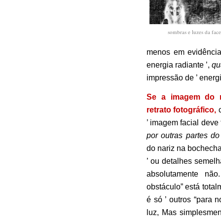
sombras e luzes da face
menos em evidência
energia radiante ’,
qu
impressão de ’ energ
Se a imagem do r
retrato fotográfico,
c
’ imagem facial deve
por outras partes do
do nariz na bochecha
’ ou detalhes semelh
absolutamente nã
obstáculo” está total
é só ’ outros “para 
luz, Mas simplesme