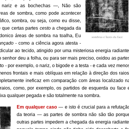
 nariz e as bochechas —, Não são
áreas de sombra, como pode acontecer
áfico, sombra, ou seja, como eu disse,
e que certas partes
cesto
a chegada da
donico áreas de sombra na toalha, Eu
sombras e luzes da face
ançado
- como a ciência agora atesta -
icular ao tecido, atingido por uma misteriosa energia radiante
o senhor deu a folha, ou para ser mais preciso, oxidou as parte
to - por exemplo, o nariz, o bigode e a testa - e cada vez meno
enos frontais e mais oblíquas em relação à direção dos raios
completamente ineficaz em comparação com áreas localizado n
aios, como, por exemplo, os partidos de esquerda ou face 
ixa qualquer pegada e são totalmente na sombra.
Em qualquer caso
— e isto é crucial para a refutaçã
da teoria — as partes de sombra não são tão porqu
outras partes impedem a chegada da energia radiante