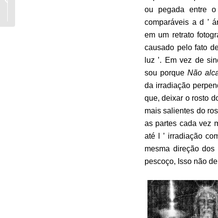
de sua pseudo
ou pegada entre o
“reforma”,...
comparáveis a d ’ 
em um retrato fotogr
causado pelo fato d
luz ’.
Em vez de sin
sou porque
Não alc
da irradiação perpend
que, deixar o rosto d
mais salientes do ros
as partes cada vez m
até l ’ irradiação 
mesma direção dos r
pescoço, Isso não de