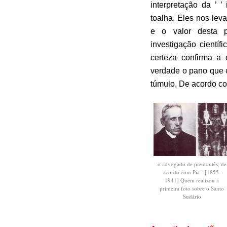
interpretação da ’ 
toalha. Eles nos lev
e o valor desta p
investigação cientí
certeza confirma a 
verdade o pano que e
túmulo, De acordo co
o advogado de piemontês, de
acordo com Pia ’ [1855-
1941] Quem realizou a
primeira foto sobre o Santo
Sudário