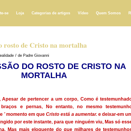
te-se
Loja
Categorias de artigos
Vídeo
Quem Somos
R
 rosto de Cristo na mortalha
/
ealidade
de
Padre Giovanni
SSÃO DO ROSTO DE CRISTO NA
MORTALHA
o, Apesar de pertencer a um corpo, Como é testemunhad
 braços e pernas, No entanto, no mesmo testemunh
de ’ momento em que
Cristo está a aumentar.
e deixar-em u
tingido por este instante, para que ninguém viu, Mas só ess
lha, Mas mais eloquente do que milhares de testemunho