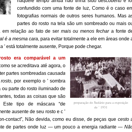
naquele tempo ainda não tinha sido descoberto e fo
confundido com uma fonte de luz, Como é o caso e
fotografias normais de outros seres humanos.
Mas a
partes do rosto na tela são um sombreado ou mais o
 em relação ao fato de ser
mais ou menos fechar
a fonte d
al é
a mesma cara
, para evitar totalmente a ele em áreas onde 
ia ’ está totalmente ausente, Porque pode chegar.
osto era comparável a um
omo se acreditava até agora, o
 ter partes sombreadas
causada
 rosto
, por exemplo o ’ sombra
 ou parte do rosto iluminado de
antes, todas as coisas que são
preparação do Sudário para a exposição
o.
Este tipo de máscara “de
de ’ 1931
mente ausente de seu rosto e c ’
non-contact”, Não devida, como eu disse, de peças que
cesto
nte de partes onde luz — um pouco a energia radiante —
Nã