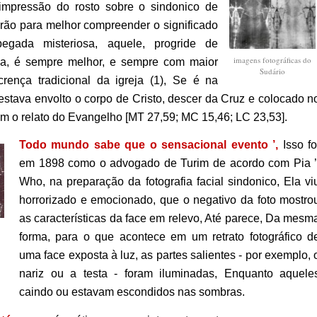
’ impressão do rosto sobre o sindonico de
arão para melhor compreender o significado
egada misteriosa, aquele, progride de
imagens fotográficas do
fica, é sempre melhor, e sempre com maior
Sudário
crença tradicional da igreja (1), Se é na
stava envolto o corpo de Cristo, descer da Cruz e colocado n
m o relato do Evangelho [MT 27,59; MC 15,46; LC 23,53].
Todo mundo sabe que o sensacional evento ’,
Isso fo
em 1898
como o advogado de Turim de acordo com Pia ’
Who, na preparação da fotografia facial sindonico, Ela vi
horrorizado e emocionado, que o negativo da foto mostro
as características da face em relevo, Até parece, Da mesm
forma, para o que acontece em um retrato fotográfico d
uma face exposta à luz, as partes salientes - por exemplo, 
nariz ou a testa - foram iluminadas, Enquanto aquele
caindo ou estavam escondidos nas sombras.