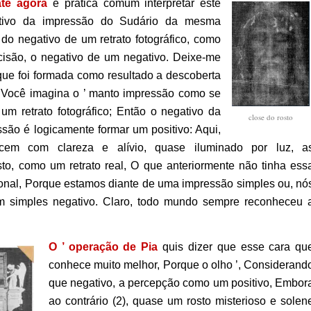
até agora
é prática comum interpretar este
ativo da impressão do Sudário da mesma
do negativo de um retrato fotográfico, como
ecisão, o negativo de um negativo.
Deixe-me
e que foi formada como resultado a descoberta
: Você imagina o ’ manto impressão como se
um retrato fotográfico; Então o negativo da
close do rosto
são é logicamente formar um positivo: Aqui,
cem com clareza e alívio, quase iluminado por luz, a
osto, como um retrato real, O que anteriormente não tinha ess
ional, Porque estamos diante de uma impressão simples ou, nó
m simples negativo. Claro, todo mundo sempre reconheceu 
O ’ operação de Pia
quis dizer que esse cara qu
conhece muito melhor,
Porque o olho ’, Considerand
que negativo, a percepção como um positivo, Embor
ao contrário (2), quase um rosto misterioso e solen