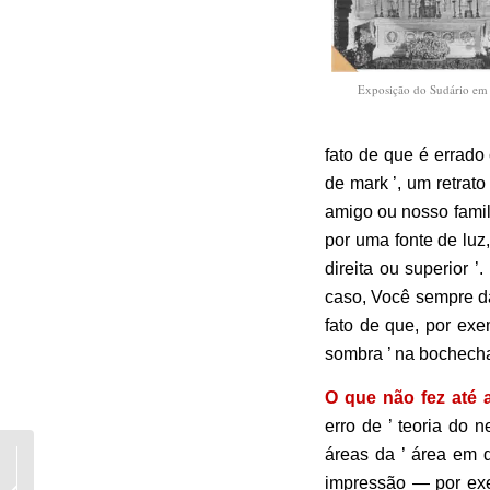
Exposição do Sudário em
fato de que é errado 
de mark ’, um retrat
amigo ou nosso famil
por uma fonte de luz
direita ou superior 
caso, Você sempre d
fato de que, por exe
sombra ’ na bochech
O que não fez até 
erro de ’ teoria do n
áreas da ’ área em 
Reflexões sobre Luther,
as portas do aniversário
impressão — por exe