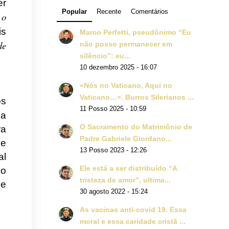
er
Popular
Recente
Comentários
o
s
is
Marco Perfetti, pseudônimo “Eu
de
não posso permanecer em
silêncio”: eu...
10 dezembro 2025 - 16:07
«Nós no Vaticano, Aqui no
Vaticano…». Burros Silerianos ...
os
11 Posso 2025 - 10:59
ia
O Sacramento do Matrimônio de
ra
Padre Gabriele Giordano...
ze
13 Posso 2023 - 12:26
al
Ele está a ser distribuído “A
 o
tristeza de amor”, ultima...
 e
30 agosto 2022 - 15:24
As vacinas anti-covid 19. Essa
moral e essa caridade cristã ...