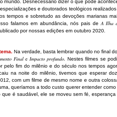
o mundo. Desnecessário dizer o que pode acontec
 especializações e doutorados teológicos realizado
m dos tempos e sobretudo as devoções marianas ma
A Ilha 
 isso falamos em abundância, nós pais de
publicado por nossas edições em outubro 2020.
tema.
Na verdade, basta lembrar quando no final d
amento Final
e
Impacto profundo
.
Nestes filmes se pod
r pelo fim do milênio e do século nos tempos ago
caiu na noite do milênio, tivemos que esperar do
 2012, com um filme de mesmo nome e outra coloss
ma, queríamos a todo custo querer entender como
o que é saudável, ele se moveu sem fé, esperança