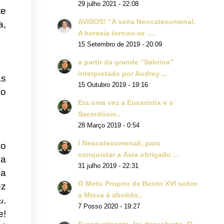
29 julho 2021 - 22:08
te
AVISOS! "A seita Neocatecumenal.
a,
A heresia tornou-se ....
15 Setembro de 2019 - 20:09
a partir da grande “Sabrina”
interpretado por Audrey ...
as
15 Outubro 2019 - 19:16
 o
Era uma vez a Eucaristia e o
Sacerdócio..
28 Março 2019 - 0:54
I Neocatecumenali, para
 o
conquistar a Ásia obrigado ...
ma
31 julho 2019 - 22:31
sa
O Motu Proprio de Bento XVI sobre
uz
a Missa é abolido..
a
.
7 Posso 2020 - 19:27
e!