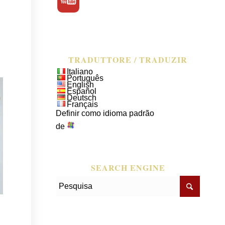
TRADUTTORE / TRADUZIR
Italiano
Português
English
Español
Deutsch
Français
Definir como idioma padrão
de
SEARCH ENGINE