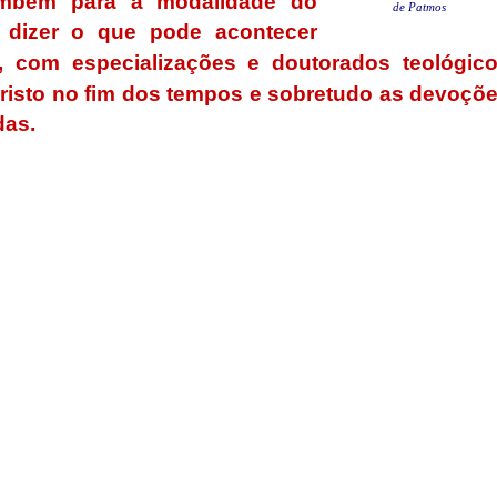
ambém para a modalidade do
de Patmos
dizer o que pode acontecer
, com especializações e doutorados teológic
Cristo no fim dos tempos e sobretudo as devoçõ
das.