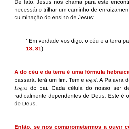
De fato, Jesus nos chama para este encontro
necessário trilhar um caminho de enraizamen
culminação do ensino de Jesus:
.
' Em verdade vos digo: o céu e a terra 
13, 31
)
.
A do céu e da terra é uma fórmula hebraic
logoi
passará, terá um fim, Tem e
, A Palavra 
Logos
do pai. Cada célula do nosso ser d
radicalmente dependentes de Deus. Este é o 
de Deus.
.
Então, se nos comprometermos a ouvir c