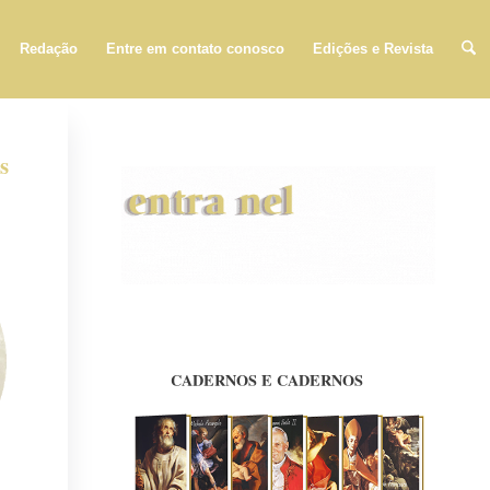
Redação
Entre em contato conosco
Edições e Revista
s
a