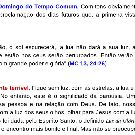
I Domingo do Tempo Comum.
Com tons obviamen
oclamação dos dias futuros que, à primeira vist
ão, o sol escurecerá,, a lua não dará a sua luz, 
e estão nos céus serão perturbados. Então verão
m grande poder e glória" (
MC 13, 24-26
)
e terrível.
Fique sem luz, com as estrelas, a lua e
No entanto, este é o significado da parousia. U
ssa pessoa e na relação com Deus. De fato, nos
 com a luz dos seus olhos, olhar para Jesus com a l
Luz da Glóri
oi dada pelo Espírito Santo, o definido
 o encontro mais bonito e final. Mas não se preocup