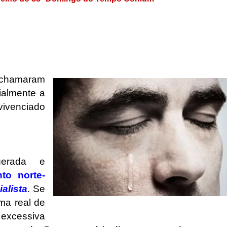
s chamaram
ialmente a
ivenciado
erada e
to norte-
alista
. Se
ma real de
.
excessiva