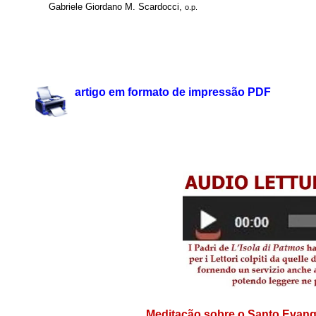
Gabriele Giordano M. Scardocci,
o.p.
.
.
artigo em formato de impressão PDF
.
.
Meditação sobre o Santo Eva