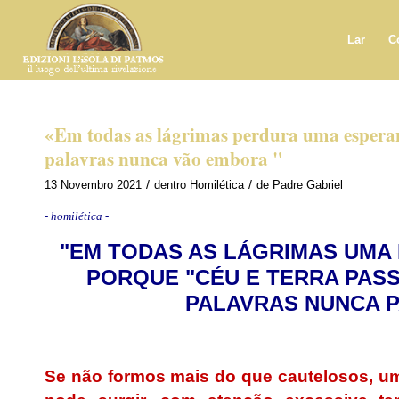
Lar
C
«Em todas as lágrimas perdura uma esperan
palavras nunca vão embora "
/
/
13 Novembro 2021
dentro
Homilética
de
Padre Gabriel
- homilética -
"EM TODAS AS LÁGRIMAS UMA
PORQUE "CÉU E TERRA PAS
PALAVRAS NUNCA 
.
Se não formos mais do que cautelosos, um