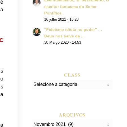
Eventualmente, foi descoberto. O
 é
escritor fantasma do Sumo
 a
Pontífice..
16 julho 2021 - 15:28
"Fideísmo idiota no poder" …
Deus nos salve da ...
C
30 Março 2020 - 14:53
os
CLASS
 o
class
os
ra
ARQUIVOS
ra