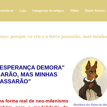
onecte-se
Loja
Categorias de artigos
Vídeo
Quem Somos
ça» porque «o céu e a terra passarão, mas minha
 ESPERANÇA DEMORA"
SARÃO, MAS MINHAS
PASSARÃO"
a forma real de neo-milenismo
Homilética dos Padres da ilh