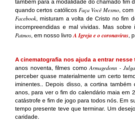
também para a modalidade do chamado fim d
Faça Você Mesmo
quando certos católicos
, com
Facebook
, misturam a volta de Cristo no fi
incompreendidas e mal vividas. Mas sobre
Patmos
A Igreja e o coronavírus
, em nosso livro
, 
.
A cinematografia nos ajuda a entrar nesse 
Armagedonn - Julg
anos noventa, filmes como
perceber quase materialmente um certo temo
iminentes.. Depois disso, a cortina também 
anos, para ver o fim do calendário maia em
catástrofe e fim de jogo para todos nós.
Em su
tempo presente teve que terminar. Um desej
caridade.
.