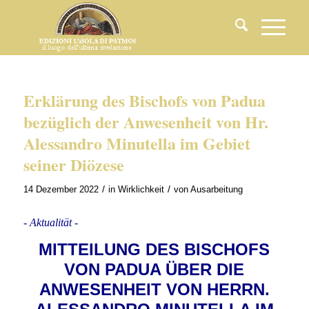
Erklärung des Bischofs von Padua
bezüglich der Anwesenheit von Hr.
Alessandro Minutella im Gebiet
seiner Diözese
/
/
14 Dezember 2022
in
Wirklichkeit
von
Ausarbeitung
- Aktualität -
MITTEILUNG DES BISCHOFS
VON PADUA ÜBER DIE
ANWESENHEIT VON HERRN.