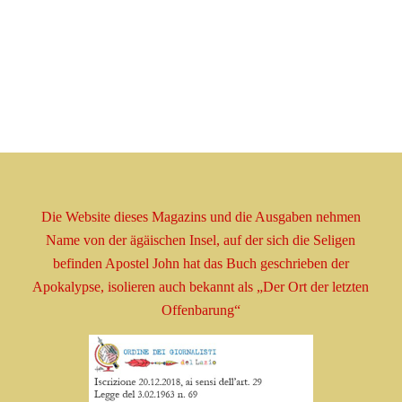
Die Website dieses Magazins und die Ausgaben nehmen
Name
von der ägäischen Insel, auf der sich die Seligen
befinden
Apostel
John hat das Buch geschrieben
der
Apokalypse, isolieren
auch bekannt als
„Der Ort der letzten
Offenbarung“