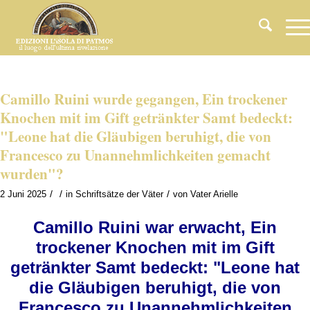
Camillo Ruini wurde gegangen, Ein trockener
Knochen mit im Gift getränkter Samt bedeckt:
"Leone hat die Gläubigen beruhigt, die von
Francesco zu Unannehmlichkeiten gemacht
wurden"?
/
/
/
2 Juni 2025
in
Schriftsätze der Väter
von
Vater Arielle
Camillo Ruini war erwacht, Ein
trockener Knochen mit im Gift
getränkter Samt bedeckt: "Leone hat
die Gläubigen beruhigt, die von
Francesco zu Unannehmlichkeiten