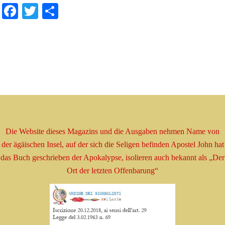
Facebook
Twitter
Share
Die Website dieses Magazins und die Ausgaben nehmen
Name
von
der ägäischen Insel, auf der sich die Seligen befinden
Apostel
John hat
das Buch geschrieben
der Apokalypse, isolieren
auch bekannt als
„Der
Ort der letzten Offenbarung“