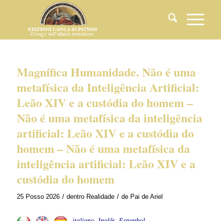
Magnífica Humanidade. Não é uma
metafísica da Inteligência Artificial:
Leão XIV e a custódia do homem –
Não é uma metafísica da inteligência
artificial: Leão XIV e a custódia do
homem – Não é uma metafísica da
inteligência artificial: Leão XIV e a
custódia do homem
/
/
25 Posso 2026
dentro
Realidade
de
Pai de Ariel
italiano, Inglês, Espanhol