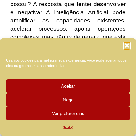
possui? A resposta que tentei desenvolver
é negativa: A Inteligência Artificial pode
amplificar as capacidades existentes,
acelerar processos, apoiar operações
complexas; mas não pode gerar o que está
faltando: não produz consciência onde não
há consciência, não gera julgamento onde
Usamos cookies para melhorar sua experiência. Você pode aceitar todos
não há formação moral, não cria
eles ou gerenciar suas preferências.
discernimento onde falta interioridade.
O problema não é quão poderosa a
Aceitar
Inteligência Artificial se torna,
mas qual
homem usa. Porque nenhuma técnica
Nega
aperfeiçoa o que não existe e por isso, o
Ver preferências
que está faltando no homem, não pode ser
delegado à máquina a ser criada. No livro
{título}
que dediquei a este tema explico que