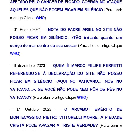
AFETADO PELO CÂNCER DE FÍGADO, COBRAM NO ATAQUE
AQUELES QUE NÃO PODEM FICAR EM SILÊNCIO
(Para abrir
o artigo Clique
WHO
)
– 31 Posso 2024 —
NOTA DO PADRE ARIEL NO SITE
NÃO
POSSO FICAR EM SILÊNCIO
: «TÃO irritante quanto um
ouriço-do-mar dentro da sua cueca»
(Para abrir o artigo Clique
WHO
)
– 8 dezembro 2023 —
QUEM É MARCO FELIPE PERFETTI
REFERENDO-SE À DECLARAÇÃO DO SITE
NÃO POSSO
FICAR EM SILÊNCIO
«AQUI NO VATICANO… NÓS NO
VATICANO…», SE VOCÊ NÃO PODE NEM PÔR OS PÉS NO
VATICANO?
(Para abrir o artigo Clique
WHO
)
– 14 Outubro 2023 —
O ARCABOT EMÉRITO DE
MONTECASSINO PIETRO VITTORELLI MORRE: A PIEDADE
CRISTÃ PODE APAGAR A TRISTE VERDADE?
(Para abrir o