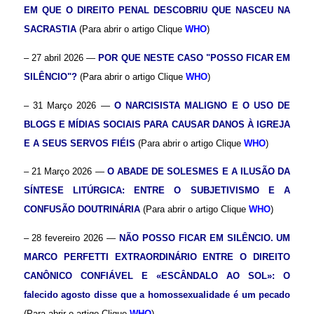
EM QUE O DIREITO PENAL DESCOBRIU QUE NASCEU NA
SACRASTIA
(Para abrir o artigo Clique
WHO
)
– 27 abril 2026 —
POR QUE NESTE CASO "POSSO FICAR EM
SILÊNCIO"?
(Para abrir o artigo Clique
WHO
)
– 31 Março 2026 —
O NARCISISTA MALIGNO E O USO DE
BLOGS E MÍDIAS SOCIAIS PARA CAUSAR DANOS À IGREJA
E A SEUS SERVOS FIÉIS
(Para abrir o artigo Clique
WHO
)
– 21 Março 2026 —
O ABADE DE SOLESMES E A ILUSÃO DA
SÍNTESE LITÚRGICA: ENTRE O SUBJETIVISMO E A
CONFUSÃO DOUTRINÁRIA
(Para abrir o artigo Clique
WHO
)
– 28 fevereiro 2026 —
NÃO POSSO FICAR EM SILÊNCIO. UM
MARCO PERFETTI EXTRAORDINÁRIO ENTRE O DIREITO
CANÔNICO CONFIÁVEL E «ESCÂNDALO AO SOL»: O
falecido agosto disse que a homossexualidade é um pecado
(Para abrir o artigo Clique
WHO
)