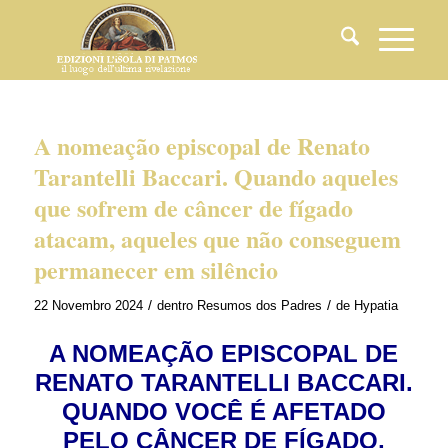
A nomeação episcopal de Renato
Tarantelli Baccari. Quando aqueles
que sofrem de câncer de fígado
atacam, aqueles que não conseguem
permanecer em silêncio
/
/
22 Novembro 2024
dentro
Resumos dos Padres
de
Hypatia
A NOMEAÇÃO EPISCOPAL DE
RENATO TARANTELLI BACCARI.
QUANDO VOCÊ É AFETADO
PELO CÂNCER DE FÍGADO,