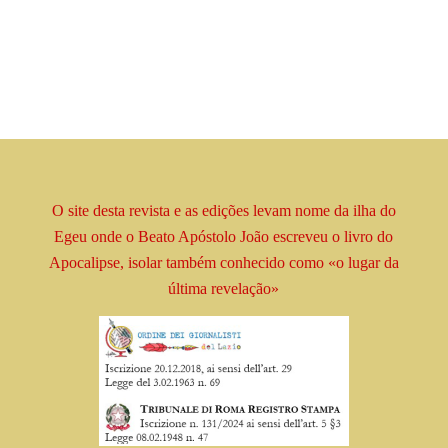
O site desta revista e as edições levam
nome
da ilha do
Egeu onde o Beato
Apóstolo
João escreveu o livro
do
Apocalipse, isolar
também conhecido como
«o lugar da
última revelação»