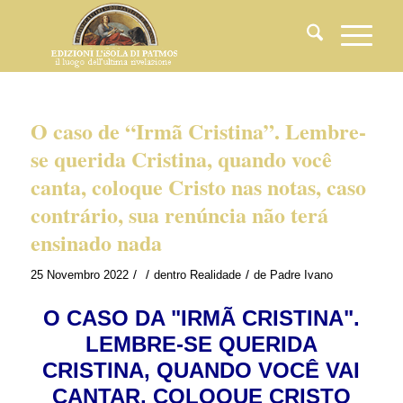
O caso de “Irmã Cristina”. Lembre-
se querida Cristina, quando você
canta, coloque Cristo nas notas, caso
contrário, sua renúncia não terá
ensinado nada
/
/
/
25 Novembro 2022
dentro
Realidade
de
Padre Ivano
O CASO DA "IRMÃ CRISTINA".
LEMBRE-SE QUERIDA
CRISTINA, QUANDO VOCÊ VAI
CANTAR, COLOQUE CRISTO