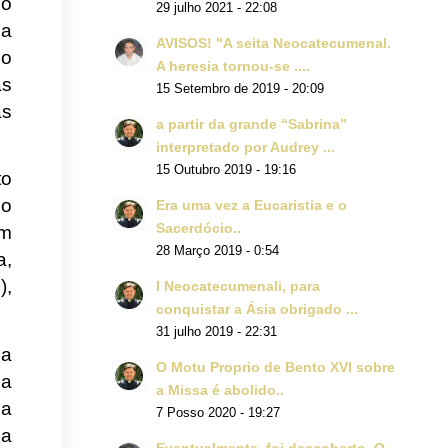
 o
29 julho 2021 - 22:08
da
AVISOS! "A seita Neocatecumenal.
 o
A heresia tornou-se ....
as
15 Setembro de 2019 - 20:09
as
a partir da grande “Sabrina”
interpretado por Audrey ...
15 Outubro 2019 - 19:16
to
 o
Era uma vez a Eucaristia e o
Sacerdócio..
am
28 Março 2019 - 0:54
a,
),
I Neocatecumenali, para
conquistar a Ásia obrigado ...
31 julho 2019 - 22:31
na
O Motu Proprio de Bento XVI sobre
ua
a Missa é abolido..
 a
7 Posso 2020 - 19:27
 a