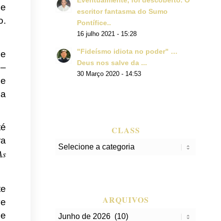
Eventualmente, foi descoberto. O
ue
escritor fantasma do Sumo
o.
Pontífice..
16 julho 2021 - 15:28
"Fideísmo idiota no poder" …
ue
Deus nos salve da ...
 –
30 Março 2020 - 14:53
 e
da
té
CLASS
ra
class
As
te
ARQUIVOS
ve
 e