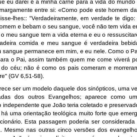
ue eu darei é a minha carne para a vida do mundo 
amargamente entre si: «Como pode este homem da
sse-lhes:: "Verdadeiramente, em verdade te digo:
homem e bebam o seu sangue, você não tem vida 
 meu sangue tem a vida eterna e eu o ressuscitar
dadeira comida e meu sangue é verdadeira bebid
 sangue permanece em mim, e eu nele. Como o Pa
 para o Pai, assim também quem me come viverá p
 do céu; não é como os pais comeram e morrera
e" (GV 6,51-58).
arece ser um modelo daquele dos sinópticos, uma v
radas dos outros Evangelhos; aparece como u
 independente que João teria coletado e preservad
a há uma orientação teológica muito forte que emer
cionário. Esta passagem poderia ser considerada
ia. Mesmo nas outras cinco versões dos evangelh