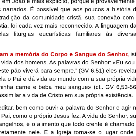
as em João é mais explícito, porque é provavelmente
 narrados. É possível que aos poucos a história 
a tradição da comunidade cristã, sua conexão com
tia, foi cada vez mais reconhecido. A linguagem d
las liturgias eucarísticas familiares às divers
ram a memória do Corpo e Sangue do Senhor,
is
a vida dos homens. As palavras do Senhor: «Eu sou
ste pão viverá para sempre.” (GV 6,51) eles revel
la o Pai e dá vida ao mundo com a sua própria vid
minha carne e beba meu sangue» (cf.. GV 6,53-56
ssimilar a vida de Cristo em sua própria existência.
reditar, bem como ouvir a palavra do Senhor e agir 
 Pai, como o próprio Jesus fez. A vida do Senhor, s
ngelhos, é o alimento que todo crente é chamado
etamente nele. E a Igreja torna-se o lugar onde