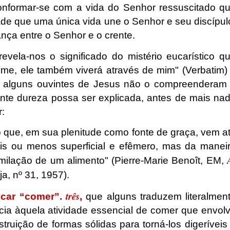
nformar-se com a vida do Senhor ressuscitado q
ade que uma única vida une o Senhor e seu discípul
ança entre o Senhor e o crente.
evela-nos o significado do mistério eucarístico q
e, ele também viverá através de mim" (Verbatim)
e alguns ouvintes de Jesus não o compreenderam
te dureza possa ser explicada, antes de mais na
:
to que, em sua plenitude como fonte de graça, vem a
is ou menos superficial e efêmero, mas da manei
imilação de um alimento" (Pierre-Marie Benoît, EM,
ja, nº 31, 1957).
três
icar “comer”.
,
que alguns traduzem literalmen
cia àquela atividade essencial de comer que envol
truição de formas sólidas para torná-los digeríveis