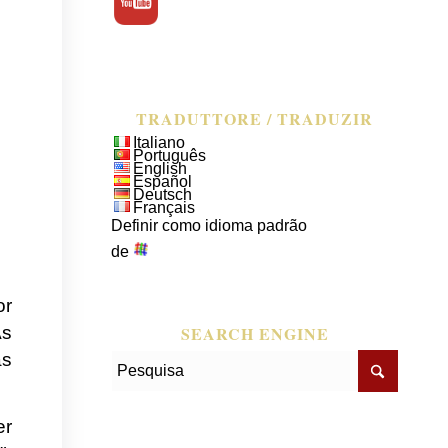
TRADUTTORE / TRADUZIR
Italiano
Português
English
Español
Deutsch
Français
Definir como idioma padrão
de
or
As
SEARCH ENGINE
as
er