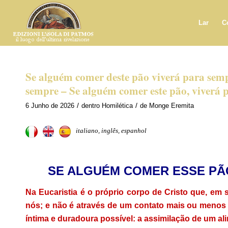
Lar
C
Se alguém comer deste pão viverá para semp
sempre – Se alguém comer este pão, viverá 
/
/
6 Junho de 2026
dentro
Homilética
de
Monge Eremita
italiano, inglês, espanhol
SE ALGUÉM COMER ESSE PÃ
Na Eucaristia é o próprio corpo de Cristo que, em 
nós; e não é através de um contato mais ou menos 
íntima e duradoura possível: a assimilação de um al