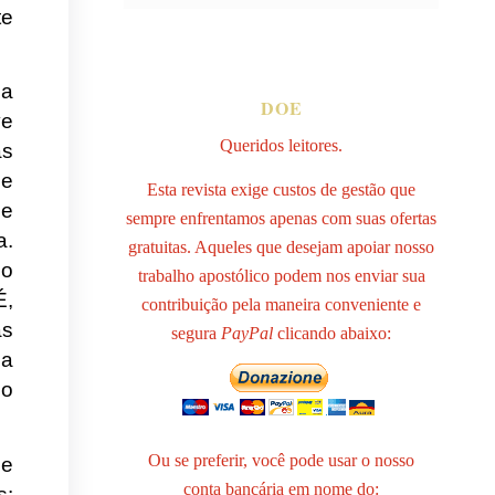
te
 a
DOE
ve
Queridos leitores.
as
 e
Esta revista exige custos de gestão que
 e
sempre enfrentamos apenas com suas ofertas
a.
gratuitas. Aqueles que desejam apoiar nosso
mo
trabalho apostólico podem nos enviar sua
É,
contribuição pela maneira conveniente e
as
segura
PayPal
clicando abaixo:
 a
do
Ou se preferir, você pode usar o nosso
 e
conta bancária em nome do:
s: