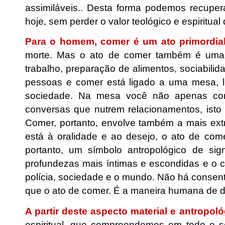
assimiláveis.. Desta forma podemos recupera
hoje, sem perder o valor teológico e espiritua
Para o homem, comer é um ato primordia
morte. Mas o ato de comer também é uma r
trabalho, preparação de alimentos, sociabili
pessoas e comer está ligado a uma mesa, lu
sociedade. Na mesa você não apenas com
conversas que nutrem relacionamentos, isto 
Comer, portanto, envolve também a mais extra
está à oralidade e ao desejo, o ato de com
portanto, um símbolo antropológico de si
profundezas mais íntimas e escondidas e o c
polícia, sociedade e o mundo. Não há consent
que o ato de comer. É a maneira humana de di
A partir deste aspecto material e antropol
espiritual, que compreendemos em todo o s