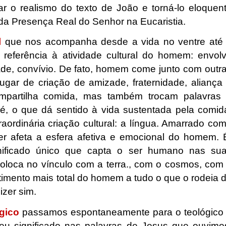
r o realismo do texto de João e torná-lo eloquen
l da Presença Real do Senhor na Eucaristia.
l
que nos acompanha desde a vida no ventre até
eferência à atividade cultural do homem: envol
dade, convívio. De fato, homem come junto com outr
gar de criação de amizade, fraternidade, aliança
partilha comida, mas também trocam palavras
é, o que dá sentido à vida sustentada pela comid
ordinária criação cultural: a língua. Amarrado co
er afeta a esfera afetiva e emocional do homem. 
gnificado único que capta o ser humano nas su
oloca no vínculo com a terra., com o cosmos, com
imento mais total do homem a tudo o que o rodeia 
zer sim.
ógico
passamos espontaneamente para o teológico
eu significado nas palavras de Jesus que ouvimo