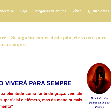
onecte-se
Loja
Categorias de artigos
Vídeo
Quem Somos
re – Se alguém comer deste pão, ele viverá para
para sempre
O VIVERÁ PARA SEMPRE
sua plenitude como fonte de graça, vem até
Homilética dos
superficial e efêmero, mas da maneira mais
Padres da ilha de
imento"
Patmos