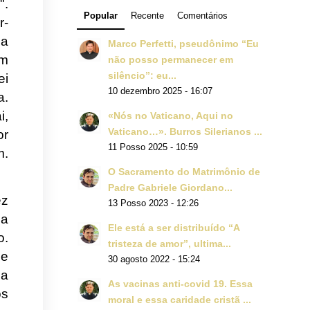
".
Popular
Recente
Comentários
r-
 a
Marco Perfetti, pseudônimo “Eu
em
não posso permanecer em
silêncio”: eu...
ei
10 dezembro 2025 - 16:07
a.
i,
«Nós no Vaticano, Aqui no
Vaticano…». Burros Silerianos ...
or
11 Posso 2025 - 10:59
m.
O Sacramento do Matrimônio de
Padre Gabriele Giordano...
ez
13 Posso 2023 - 12:26
ma
Ele está a ser distribuído “A
o.
tristeza de amor”, ultima...
ge
30 agosto 2022 - 15:24
 a
As vacinas anti-covid 19. Essa
os
moral e essa caridade cristã ...