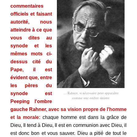
commentaires
officiels et faisant
autorité, nous
atteindre à ce que
vous dites au
synode et les
mêmes mots ci-
dessus cité du
Pape, il est
évident que, entre
les pères du
… Rahner, si nécessaire peut apparaître
synode est
comme une ombre sinistre
Peeping l'ombre
gauche Rahner,
avec sa vision propre de l'homme
et la morale:
chaque homme est dans la grâce de
Dieu, Il tend à Dieu, Il est en communion avec Dieu, il
est donc bon et vous sauver. Dieu a pitié de tout le