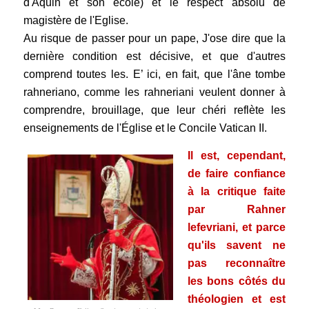
d'Aquin et son école) et le respect absolu de
magistère de l'Eglise.
Au risque de passer pour un pape, J'ose dire que la
dernière condition est décisive, et que d'autres
comprend toutes les. E’ ici, en fait, que l'âne tombe
rahneriano, comme les rahneriani veulent donner à
comprendre, brouillage, que leur chéri reflète les
enseignements de l'Église et le Concile Vatican II.
Il est, cependant,
de faire confiance
à la critique faite
par Rahner
lefevriani,
et parce
qu'ils savent ne
pas reconnaître
les bons côtés du
théologien et est