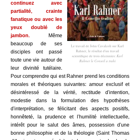
continuez avec
partialité, crainte
fanatique ou avec les
yeux doublé de
jambon.
Même
beaucoup de ses
Le travail de John Cavalcoli sur Karl
Rahner, le résultat d'un travail
disciples ont passé
scientifique de trois décennies:
Karl
toute une vie autour de
Rahner le Conseil a trahi
leur divinité tutélaire.
Pour comprendre qui est Rahner prend les conditions
morales et théoriques suivantes: amour exclusif et
désintéressé de la vérité, rectitude d'intention,
modestie dans la formulation des hypothèses
d'interprétation, se félicitant des aspects positifs,
honnêteté, la prudence et l'humilité intellectuelle,
intérêt pour le salut des âmes, possession d'une
bonne philosophie et de la théologie (Saint Thomas