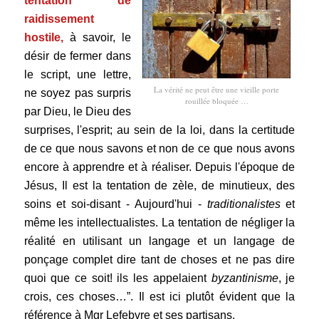
tentation de
raidissement
hostile,
à savoir, le
désir de fermer dans
le script, une lettre,
La vérité ne peut être une vieille porte
ne soyez pas surpris
rouillée bloquée …
par Dieu, le Dieu des
surprises, l'esprit; au sein de la loi, dans la certitude
de ce que nous savons et non de ce que nous avons
encore à apprendre et à réaliser. Depuis l'époque de
Jésus, Il est la tentation de zèle, de minutieux, des
soins et soi-disant - Aujourd'hui -
traditionalistes
et
même les intellectualistes. La tentation de négliger la
réalité en utilisant un langage et un langage de
ponçage complet dire tant de choses et ne pas dire
quoi que ce soit! ils les appelaient
byzantinisme
, je
crois, ces choses…”. Il est ici plutôt évident que la
référence à Mgr Lefebvre et ses partisans.