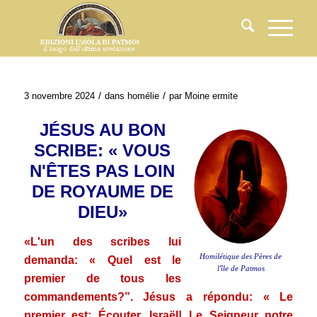
/
/
3 novembre 2024
dans
homélie
par
Moine ermite
JÉSUS AU BON
SCRIBE: « VOUS
N'ÊTES PAS LOIN
DE
ROYAUME DE
DIEU»
«L'un des scribes lui
Homilétique des Pères de
demanda: « Quel est le
l'île de Patmos
premier de tous les
commandements?”. Jésus a répondu: « Le
premier est: Écouter, Israël! Le Seigneur notre