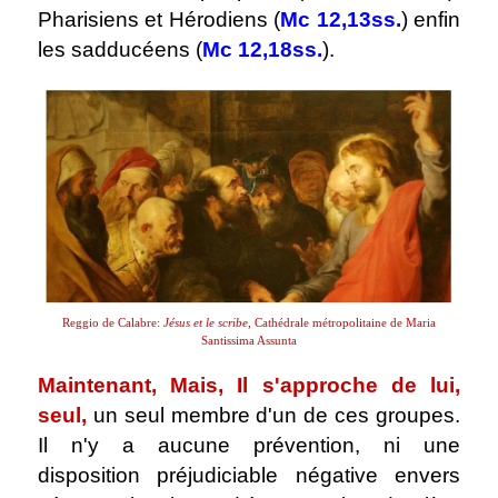
Pharisiens et Hérodiens (
Mc 12,13ss.
) enfin
les sadducéens (
Mc 12,18ss.
).
Reggio de Calabre:
Jésus et le scribe
, Cathédrale métropolitaine de Maria
Santissima Assunta
Maintenant, Mais, Il s'approche de lui,
seul,
un seul membre d'un de ces groupes.
Il n'y a aucune prévention, ni une
disposition préjudiciable négative envers