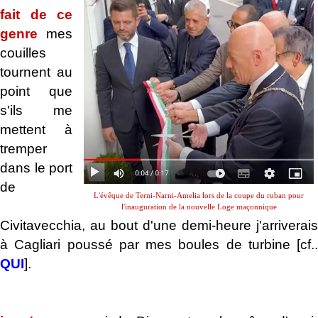
fait de ce
genre
mes
couilles
tournent au
point que
s'ils me
mettent à
tremper
dans le port
de
L'évêque de Terni-Narni-Amelia lors de la coupe du ruban pour
l'inauguration de la nouvelle Loge maçonnique
Civitavecchia, au bout d'une demi-heure j'arriverais
à Cagliari poussé par mes boules de turbine [cf..
QUI
].
.