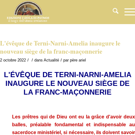
L'évêque de Terni-Narni-Amelia inaugure le
nouveau siège de la franc-maçonnerie
/
/
/
2 octobre 2022
dans
Actualité
par
père ariel
L'ÉVÊQUE DE TERNI-NARNI-AMELIA
INAUGURE LE NOUVEAU SIÈGE DE
LA FRANC-MAÇONNERIE
.
Les prêtres qui de Dieu ont eu la grâce d'avoir deux
balles, préalable fondamental et indispensable au
sacerdoce ministériel, si nécessaire, ils doivent savoir