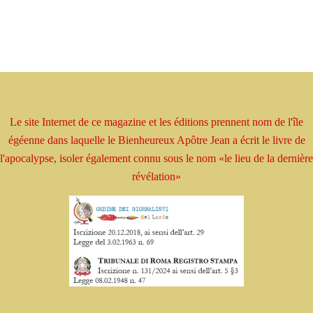
Le site Internet de ce magazine et les éditions prennent
nom
de l'île
égéenne dans laquelle le Bienheureux
Apôtre
Jean a écrit le livre
de
l'apocalypse, isoler
également connu sous le nom
«le lieu de la dernière
révélation»