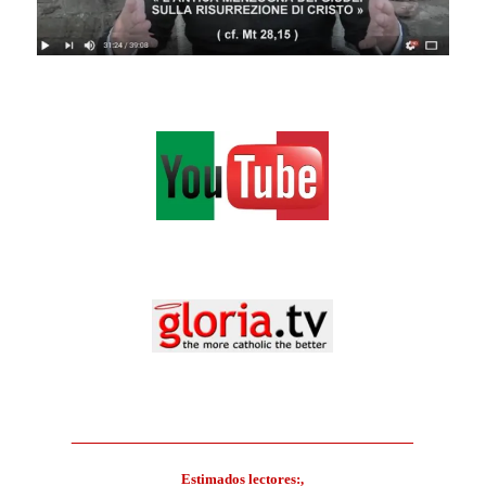
.
.
___________________________________
Estimados lectores:,