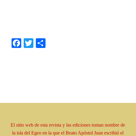
.
.
.
Facebook
Twitter
Share
El sitio web de esta revista y las ediciones toman
nombre
de
la isla del Egeo en la que el Beato
Apóstol
Juan escribió el