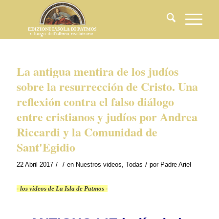
La antigua mentira de los judíos
sobre la resurrección de Cristo. Una
reflexión contra el falso diálogo
entre cristianos y judíos por Andrea
Riccardi y la Comunidad de
Sant'Egidio
/
/
/
22 Abril 2017
en
Nuestros videos
,
Todas
por
Padre Ariel
- los videos de La Isla de Patmos -