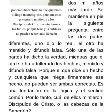
dos mil años
más tarde, Se
podemos hacer todo lo que queremos
diálogo interreligioso, pero una cosa
mantiene en pie
es cierta: o mintieron a los
la siguiente
Discípulos de Cristo, o mintieron a
los Judios, porque tesis y la antítesis
pregunta: entre
no pueden tener tanto la razón
las dos partes
diferentes, uno dijo lo real, el otro ha
mentido y difundir falsa. Sólo una de las
partes ha dicho la verdad, mientras que el
otro se ha adulterado los hechos, mentido y
difundir falsa. Porque el que dice un hecho
y cualquiera que niega firmemente ese
hecho, no pueden ser ambas correctas, Es
una fundación de la lógica y el sentido
común. Por lo tanto, cuál de ellos mintieron:
Discípulos de Cristo, o las cabezas de la
Sanedrín?