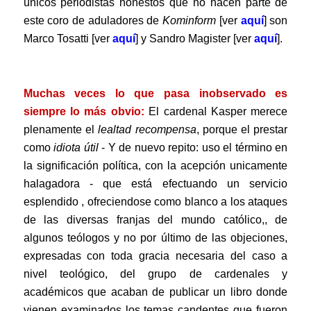
únicos periodistas honestos que no hacen parte de
este coro de aduladores de
Kominform
[ver
aquí
]
son
Marco Tosatti
[ver
aquí
]
y Sandro Magister [ver
aquí
].
.
Muchas veces lo que pasa inobservado es
siempre lo más obvio:
El cardenal Kasper merece
plenamente el
lealtad recompensa
, porque el prestar
como
idiota útil
- Y de nuevo repito: uso el término en
la significación política, con la acepción unicamente
halagadora - que está efectuando un servicio
esplendido , ofreciendose como blanco a los ataques
de las diversas franjas del mundo católico,, de
algunos teólogos y no por último de las objeciones,
expresadas con toda gracia necesaria del caso a
nivel teológico, del grupo de cardenales y
académicos que acaban de publicar un libro donde
vienen examinados los temas candentes que fueron