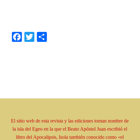
.
.
Facebook
Twitter
Share
El sitio web de esta revista y las ediciones toman
nombre
de
la isla del Egeo en la que el Beato
Apóstol
Juan escribió el
libro
del Apocalipsis, Isola
también conocido como
«el