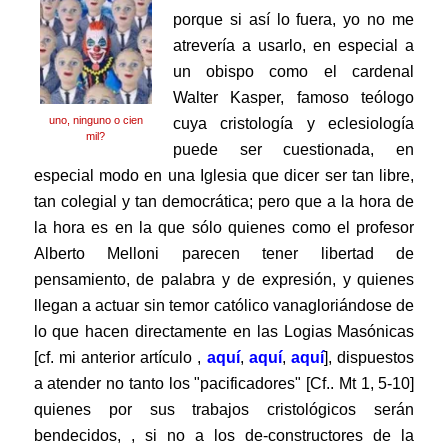
porque si así lo fuera, yo no me
atrevería a usarlo, en especial a
un obispo como el cardenal
Walter Kasper, famoso teólogo
uno, ninguno o cien
cuya cristolo
gía y eclesiología
mil?
puede ser cuestionada, en
especial modo en una Iglesia que dicer ser tan libre,
tan colegial y tan democrática; pero que a la hora de
la hora es en la que sólo quienes como el profesor
Alberto Melloni parecen tener libertad de
pensamiento
, de palabra y de expresión, y quienes
llegan a actuar sin temor católico vanagloriándose de
lo que hacen directamente en las Logias Masónicas
[cf. mi anterior artículo ,
aquí
,
aquí
,
aquí
],
dispuestos
a atender no tanto los "pacificadores" [Cf.. Mt 1, 5-10]
quienes por sus trabajos cristológicos serán
bendecidos, , si no a los de-constructores de la