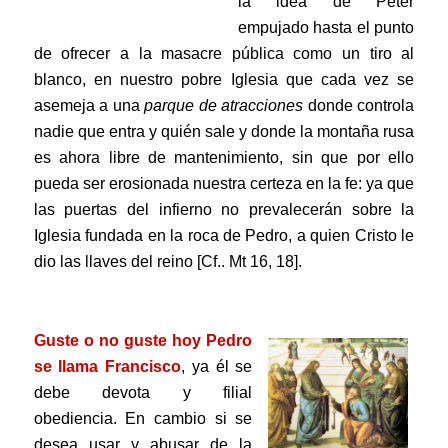
la idea de Peter
empujado hasta el punto
de ofrecer a la masacre pública como un tiro al
blanco,
en nuestro pobre Iglesia que cada vez se
asemeja a una
parque de atracciones
donde controla
nadie que entra y quién sale y donde la montaña rusa
es ahora libre de mantenimiento, sin que por ello
pueda ser erosionada nuestra certeza en la fe: ya que
las puertas del infierno no prevalecerán sobre la
Iglesia fundada en la roca de Pedro, a quien Cristo le
dio las llaves del reino [Cf.. Mt 16, 18].
.
Guste o no guste hoy Pedro
se llama Francisco
,
ya él se
debe devota y filial
obediencia. En cambio si se
desea usar y abusar de la