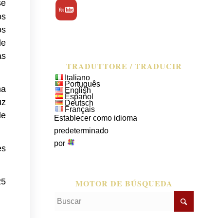
se
os
os
de
as
TRADUTTORE / TRADUCIR
Italiano
Português
ha
English
Español
uz
Deutsch
Français
de
Establecer como idioma
predeterminado
por
es
25
MOTOR DE BÚSQUEDA