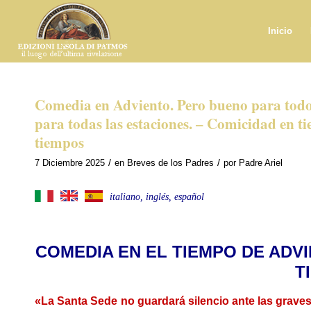
Inicio
Comedia en Adviento. Pero bueno para todos
para todas las estaciones. – Comicidad en t
tiempos
/
/
7 Diciembre 2025
en
Breves de los Padres
por
Padre Ariel
italiano, inglés, español
COMEDIA EN EL TIEMPO DE ADV
T
«La Santa Sede no guardará silencio ante las graves 