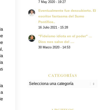
7 May 2020 - 19:27
Eventualmente fue descubierto. El
escritor fantasma del Sumo
Pontífice..
16 Julio 2021 - 15:28
la
ue
"Fideísmo idiota en el poder" …
Dios nos salve del ....
ue
30 Marzo 2020 - 14:53
l,
la
la
as
CATEGORÍAS
Categorías
la
 a
de
ARCHIVOS