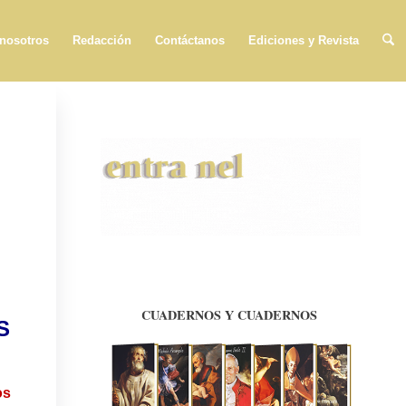
 nosotros
Redacción
Contáctanos
Ediciones y Revista
S
os