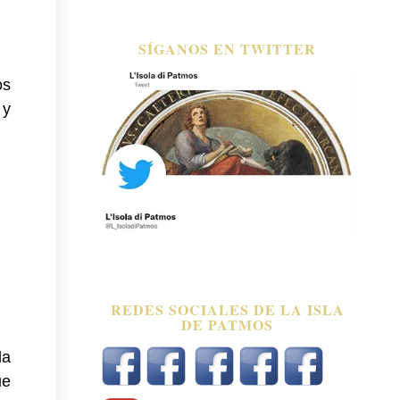
SÍGANOS EN TWITTER
os
 y
REDES SOCIALES DE LA ISLA
DE PATMOS
la
ue