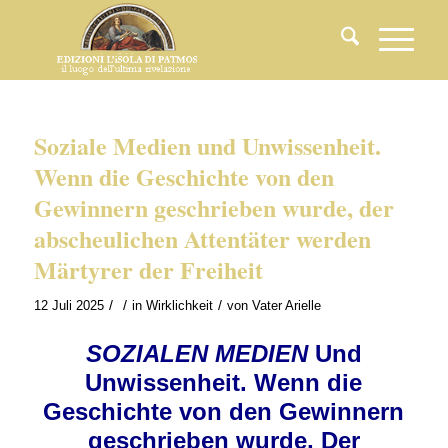
Soziale Medien und Unwissenheit.
Wenn die Geschichte von den
Gewinnern geschrieben wurde, der
abscheulichen Attentäter werden
Märtyrer der Freiheit
/
/
/
12 Juli 2025
in
Wirklichkeit
von
Vater Arielle
SOZIALEN MEDIEN
Und
Unwissenheit. Wenn die
Geschichte von den Gewinnern
geschrieben wurde, Der