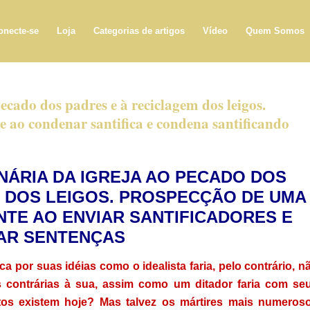
onecte-se
Loja
Categorias de artigos
Vídeo
Quem Somos
ecado dos padres e à reciclagem dos leigos.
e ao condenar santifica e condena santificando
NÁRIA DA IGREJA AO PECADO DOS
 DOS LEIGOS. PROSPECÇÃO DE UMA
TE AO ENVIAR SANTIFICADORES E
CAR SENTENÇAS
ca por suas idéias como o idealista faria, pelo contrário, n
s contrárias à sua, assim como um ditador faria com se
itos existem hoje? Mas talvez os mártires mais numeros