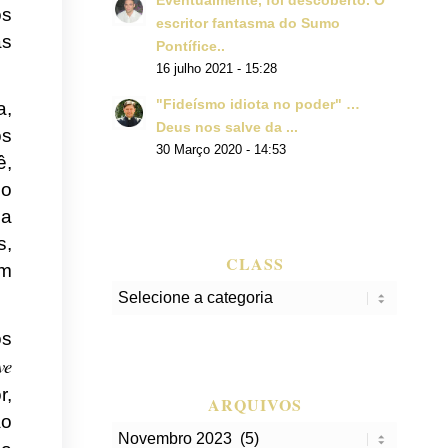
Eventualmente, foi descoberto. O
os
escritor fantasma do Sumo
as
Pontífice..
16 julho 2021 - 15:28
"Fideísmo idiota no poder" …
a,
Deus nos salve da ...
os
30 Março 2020 - 14:53
ê,
do
ca
s,
CLASS
om
class
os
ve
r,
ARQUIVOS
ão