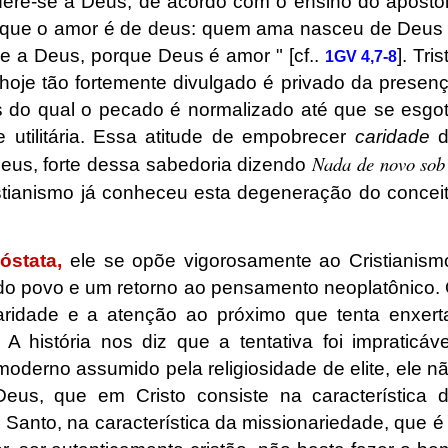
fere-se a Deus, de acordo com o ensino do apósto
orque o amor é de deus: quem ama nasceu de Deus
a Deus, porque Deus é amor " [cf..
]. Tris
1GV 4,7-8
 hoje tão fortemente divulgado é privado da presen
s do qual o pecado é normalizado até que se esgo
e utilitária. Essa atitude de empobrecer
caridade
d
Nada de novo sob
eus, forte dessa sabedoria dizendo
istianismo já conheceu esta degeneração do concei
óstata,
ele se opõe vigorosamente ao Cristianism
do povo e um retorno ao pensamento neoplatônico.
caridade e a atenção ao próximo que tenta enxert
 A história nos diz que a tentativa foi impraticáve
erno assumido pela religiosidade de elite, ele n
eus, que em Cristo consiste na característica 
to Santo, na característica da missionariedade, que é