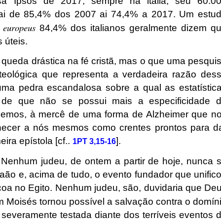
sa Ipsos de 2017, sempre na itália, seu 60.0
 Vai de 85,4% dos 2007 ai 74,4% a 2017. Um estu
 europeus
84,4% dos italianos geralmente dizem q
 úteis.
ueda drástica na fé cristã, mas o que uma pesqui
teológica que representa a verdadeira razão des
uma pedra escandalosa sobre a qual as estatístic
 de que não se possui mais a especificidade 
rdemos, à mercê de uma forma de Alzheimer que n
nhecer a nós mesmos como crentes prontos para d
ra epístola [cf..
].
1PT 3,15-16
Nenhum judeu, de ontem a partir de hoje, nunca 
aão e, acima de tudo, o evento fundador que unific
coa no Egito. Nenhum judeu, são, duvidaria que De
em Moisés tornou possível a salvação contra o domín
 severamente testada diante dos terríveis eventos 