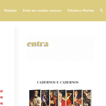
Redação
Entre em contato conosco
Edições e Revista
CADERNOS E CADERNOS
ão
us
os