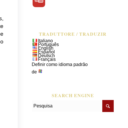
s,
te
TRADUTTORE / TRADUZIR
ue
Italiano
do
Português
English
Español
Deutsch
Français
Definir como idioma padrão
de
SEARCH ENGINE