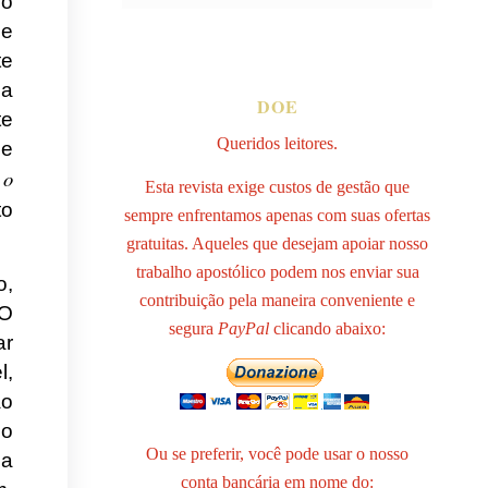
lo
 e
te
ça
DOE
te
Queridos leitores.
e
 o
Esta revista exige custos de gestão que
to
sempre enfrentamos apenas com suas ofertas
gratuitas. Aqueles que desejam apoiar nosso
trabalho apostólico podem nos enviar sua
o,
contribuição pela maneira conveniente e
 O
segura
PayPal
clicando abaixo:
ar
l,
ão
do
Ou se preferir, você pode usar o nosso
 a
conta bancária em nome do: