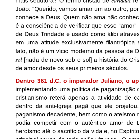
caridade
mais sedutora? O termo cristão de
re
João: "Querido, vamos amar um ao outro, p
conhece a Deus. Quem não ama não conhece 
é a consciência de verificar que esse "amor"
de Deus Trindade e usado como álibi atravé
em uma atitude exclusivamente filantrópica 
fato, não é um vício moderno da pessoa de D
sol
[nada de novo sob o sol] a história do Cr
de amor desde os seus primeiros séculos.
Dentro 361 d.C. o imperador Juliano, o ap
implementando uma política de paganização 
cristianismo reterá apenas a atividade de 
dentro da anti-Igreja pagã que ele projetou.
paganismo decadente, bem como o ateísmo mod
podia competir com o autêntico amor de D
heroísmo até o sacrifício da vida e, no Espíri