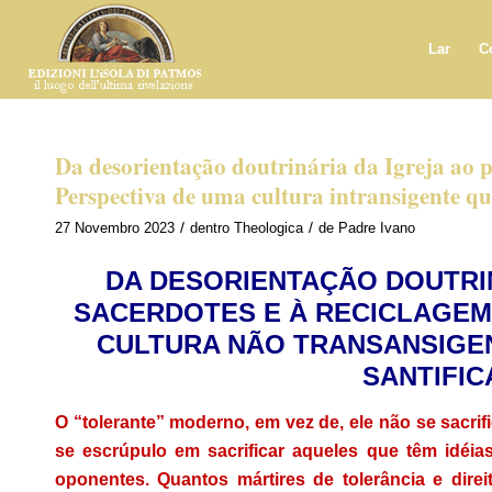
Lar
C
Da desorientação doutrinária da Igreja ao p
Perspectiva de uma cultura intransigente qu
/
/
27 Novembro 2023
dentro
Theologica
de
Padre Ivano
DA DESORIENTAÇÃO DOUTRI
SACERDOTES E À RECICLAGEM
CULTURA NÃO TRANSANSIGEN
SANTIFI
O “tolerante” moderno, em vez de, ele não se sacrifi
se escrúpulo em sacrificar aqueles que têm idéia
oponentes. Quantos mártires de tolerância e dire