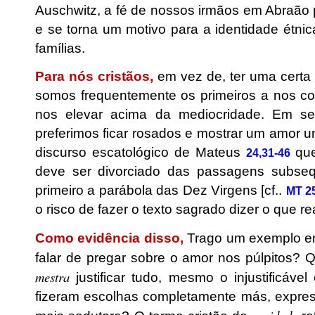
Auschwitz, a fé de nossos irmãos em Abraão 
e se torna um motivo para a identidade étnic
famílias.
Para nós cristãos,
em vez de, ter uma certa
somos frequentemente os primeiros a nos con
nos elevar acima da mediocridade. Em se
preferimos ficar rosados ​​e mostrar um amor 
discurso escatológico de Mateus
que
24,31-46
deve ser divorciado das passagens subseq
primeiro a parábola das Dez Virgens [cf..
MT 25
o risco de fazer o texto sagrado dizer o que r
Como evidência disso,
Trago um exemplo e
falar de pregar sobre o amor nos púlpitos?
mestra
justificar tudo, mesmo o injustificá
fizeram escolhas completamente más, expres