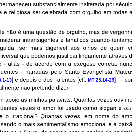
permaneceu substancialmente inalterada por sécul
a e religiosa ser celebrada com orgulho em todas 
 fé não é uma questão de orgulho, mas de vergonh
siderar intransigentes e fanáticos quando tentam
guida, ser mais digerível aos olhos de quem v
universal que podemos justificar lindamente através 
 - aliás - de acordo com a exegese correta, nun
uentes - narradas pelo Santo Evangelista Mateu
] e depois o dos Talentos [cf..
] — c
,1-13
MT 25,14-29
ealmente não pretende dizer.
m apoio às minhas palavras. Quantas vezes ouvim
cha
 Quantas vezes o amor foi usado como slogan e
vel e o irracional? Quantas vezes, em nome do amo
sando o mais sentimentalismo emocional e a paix