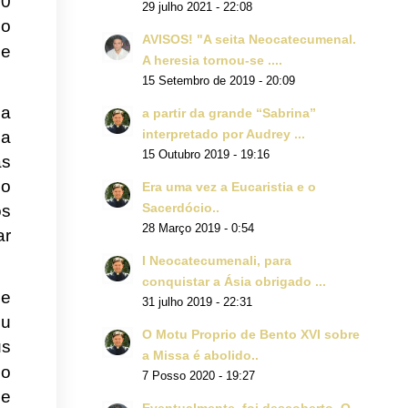
00
29 julho 2021 - 22:08
do
AVISOS! "A seita Neocatecumenal.
ue
A heresia tornou-se ....
15 Setembro de 2019 - 20:09
sa
a partir da grande “Sabrina”
interpretado por Audrey ...
sa
15 Outubro 2019 - 19:16
as
do
Era uma vez a Eucaristia e o
Sacerdócio..
os
28 Março 2019 - 0:54
ar
I Neocatecumenali, para
conquistar a Ásia obrigado ...
se
31 julho 2019 - 22:31
ou
O Motu Proprio de Bento XVI sobre
us
a Missa é abolido..
io
7 Posso 2020 - 19:27
de