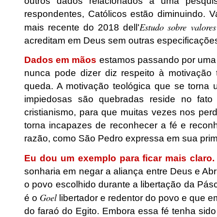
outros dados relacionados a uma pesqui
respondentes, Católicos estão diminuindo.
Estudo sobre valores
mais recente do 2018 dell'
acreditam em Deus sem outras especificações
Dados em mãos
estamos passando por uma q
nunca pode dizer diz respeito à motivação 
queda. A motivação teológica que se torna 
impiedosas são quebradas reside no fato
cristianismo, para que muitas vezes nos pe
torna incapazes de reconhecer a fé e reco
razão, como São Pedro expressa em sua primei
Eu dou um exemplo para ficar mais claro.
sonharia em negar a aliança entre Deus e Abr
o povo escolhido durante a libertação da Pás
Goel
é o
libertador e redentor do povo e que 
do faraó do Egito. Embora essa fé tenha sido