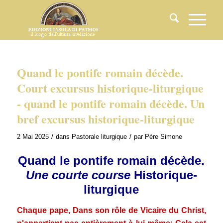
Quand le pontife romain décède.
Court excursus historique-liturgique
- quand le pontife romain décède. Un
bref excursus historique-liturgique
/
/
2 Mai 2025
dans
Pastorale liturgique
par
Père Simone
Quand le pontife romain décède.
Une courte course
Historique-
liturgique
Chaque pape, Dans son rôle de Vicaire du Christ,