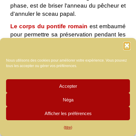
phase, est de briser l'anneau du pêcheur et
d'annuler le sceau papal.
Le corps du pontife romain
est embaumé
pour permettre sa préservation pendant les
jours de l'affichage public. À la fois, ce
processus, qui impliquait l'utilisation
d'anciennes techniques d'embaumement, a
Nous utilisons des cookies pour améliorer votre expérience. Vous pouvez
tous les accepter ou gérer vos préférences.
également inclus la suppression des
viscères, tandis que le cœur du pape
décédé était conservé dans une urne dans
Accepter
la chorale de l'Église de St. Vincenzo E
Atanasio à la fontaine Trevi. On pense que
Néga
cette pratique a eu lieu pour la dernière fois
Afficher les préférences
à l'occasion de la mort de Leo XIII.
Aujourd'hui, Pour éviter une manipulation
{titre}
excessive, Des méthodes moins invasives