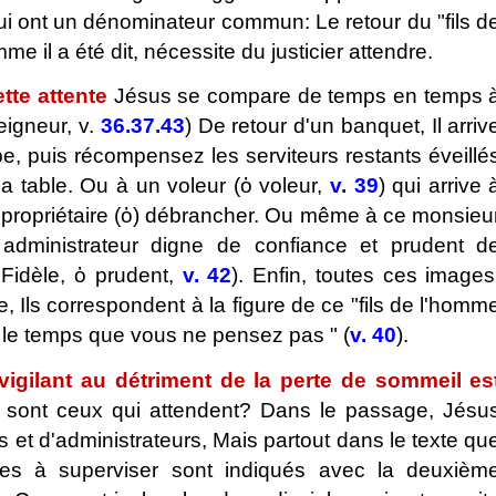
i ont un dénominateur commun: Le retour du "fils d
e il a été dit, nécessite du justicier attendre.
tte attente
Jésus se compare de temps en temps 
eigneur, v.
36.37.43
) De retour d'un banquet, Il arriv
ppe, puis récompensez les serviteurs restants éveillé
la table. Ou à un voleur (ὁ voleur,
v. 39
) qui arrive 
 propriétaire (ὁ) débrancher. Ou même à ce monsieu
administrateur digne de confiance et prudent d
 Fidèle, ὁ prudent,
v. 42
). Enfin, toutes ces images
, Ils correspondent à la figure de ce "fils de l'homm
 le temps que vous ne pensez pas " (
v. 40
).
vigilant au détriment de la perte de sommeil es
 sont ceux qui attendent? Dans le passage, Jésu
s et d'administrateurs, Mais partout dans le texte qu
es à superviser sont indiqués avec la deuxièm