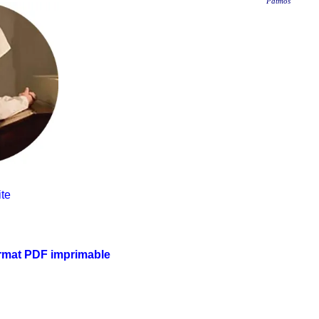
Patmos
te
ormat PDF imprimable