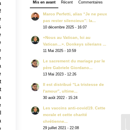
Mis en avant
Récent
Commentaires
a
!
Marco Perfetti, alias “Je ne peux
e
pas rester silencieux”: la...
s
10 décembre 2025 - 16:07
e
«Nous au Vatican, Ici au
e
Vatican…». Donkeys silerians ...
e
11 Mai 2025 - 10:59
e
Le sacrement du mariage par le
a
père Gabriele Giordano...
e
13 Mai 2023 - 12:26
t
Il est distribué “La tristesse de
t
l'amour”, ultime...
a
30 août 2022 - 15:24
e
Les vaccins anti-covid19. Cette
l
morale et cette charité
a
chrétienne...
e
29 juillet 2021 - 22:08