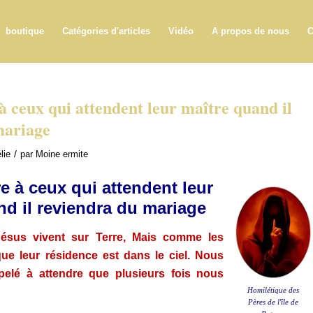
boutique
Catégories d'articles
Vidéo
A propos de nous
C
 à ceux qui attendent leur maître quand il
mariage
/
lie
par
Moine ermite
re à ceux qui attendent leur
nd il reviendra du mariage
Jésus vivent sur Terre, Mais comme les
que leur résidence est dans le ciel. Nous
elé à attendre que plusieurs fois nous
Homilétique des
Pères de l'île de