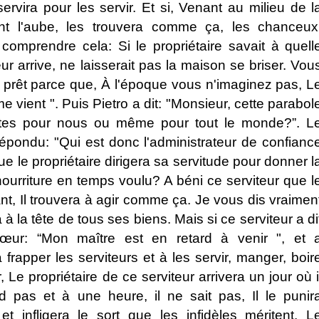
servira pour les servir. Et si, Venant au milieu de l
nt l'aube, les trouvera comme ça, les chanceux
omprendre cela: Si le propriétaire savait à quell
ur arrive, ne laisserait pas la maison se briser. Vou
z prêt parce que, À l'époque vous n'imaginez pas, L
me vient ". Puis Pietro a dit: "Monsieur, cette parabol
tes pour nous ou même pour tout le monde?”. L
épondu: "Qui est donc l'administrateur de confianc
ue le propriétaire dirigera sa servitude pour donner l
nourriture en temps voulu? A béni ce serviteur que l
ant, Il trouvera à agir comme ça. Je vous dis vraimen
ra à la tête de tous ses biens. Mais si ce serviteur a di
ur: “Mon maître est en retard à venir ", et 
rapper les serviteurs et à les servir, manger, boir
, Le propriétaire de ce serviteur arrivera un jour où i
d pas et à une heure, il ne sait pas, Il le punir
t infligera le sort que les infidèles méritent. L