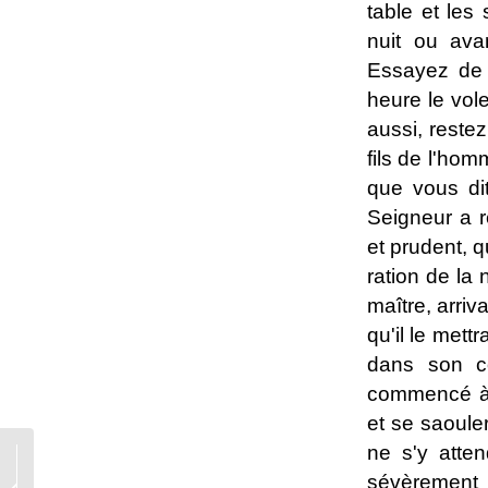
table et les 
nuit ou ava
Essayez de c
heure le vole
aussi, reste
fils de l'hom
que vous di
Seigneur a r
et prudent, q
ration de la 
maître, arriv
qu'il le mett
dans son cœ
commencé à f
et se saouler
ne s'y atten
Les pleurs inévitables
par le préfiche des
sévèrement e