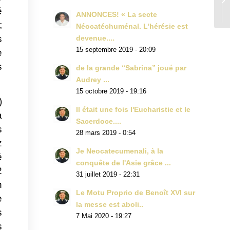
é
ANNONCES! « La secte
;
Néocatéchuménal. L'hérésie est
s
devenue....
15 septembre 2019 - 20:09
e
s
de la grande “Sabrina” joué par
Audrey ...
15 octobre 2019 - 19:16
)
Il était une fois l'Eucharistie et le
à
Sacerdoce....
s
28 mars 2019 - 0:54
z
Je Neocatecumenali, à la
é
conquête de l'Asie grâce ...
2
31 juillet 2019 - 22:31
n
Le Motu Proprio de Benoît XVI sur
e
la messe est aboli..
s
7 Mai 2020 - 19:27
s