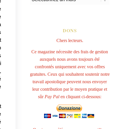
e
e
e
a
DONS
s
t
Chers lecteurs.
p
Ce magazine nécessite des frais de gestion
s
auxquels nous avons toujours été
i
confrontés uniquement avec vos offres
,
gratuites. Ceux qui souhaitent soutenir notre
é
travail apostolique peuvent nous envoyer
e
leur contribution par le moyen pratique et
sûr
Pay Pal
en cliquant ci-dessous:
t
e
é