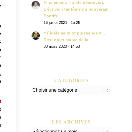
Finalement, il a été découvert.
e
L'écrivain fantôme du Souverain
Pontife ...
16 juillet 2021 - 15:28
à
e
« Fidéisme idiot puissance » …
Dieu nous sauve de la ...
s
30 mars 2020 - 14:53
à
r
e
,
CATÉGORIES
e
Catégories
t
s
e
LES ARCHIVES
e