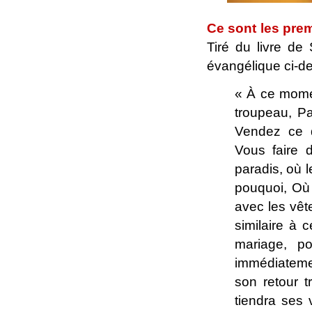
Ce sont les prem
Tiré du livre de
évangélique ci-d
« À ce moment
troupeau, Pa
Vendez ce 
Vous faire d
paradis, où 
pouquoi, Où e
avec les vêt
similaire à 
mariage, po
immédiatemen
son retour tr
tiendra ses 