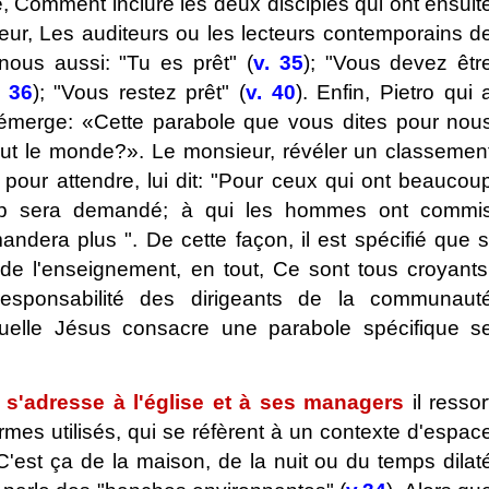
e, Comment inclure les deux disciples qui ont ensuit
eur, Les auditeurs ou les lecteurs contemporains d
 nous aussi: "Tu es prêt" (
v. 35
); "Vous devez êtr
. 36
); "Vous restez prêt" (
v. 40
). Enfin, Pietro qui 
émerge: «Cette parabole que vous dites pour nou
t le monde?». Le monsieur, révéler un classemen
 pour attendre, lui dit: "Pour ceux qui ont beaucou
p sera demandé; à qui les hommes ont commi
ndera plus ". De cette façon, il est spécifié que s
 de l'enseignement, en tout, Ce sont tous croyants
esponsabilité des dirigeants de la communaut
quelle Jésus consacre une parabole spécifique s
 s'adresse à l'église et à ses managers
il ressor
rmes utilisés, qui se réfèrent à un contexte d'espac
C'est ça de la maison, de la nuit ou du temps dilat