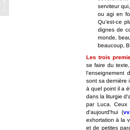
militants LGBT prêts à
serviteur qu
se transformer..
ou agi en f
Qu'est-ce pl
dignes de c
monde, beau
beaucoup, Be
Les trois premie
se faire du texte
l'enseignement d
sont sa dernière 
à quel point il a 
dans la liturgie d
par Luca. Ceux 
d'aujourd'hui (
vv
exhortation à la 
et de petites par