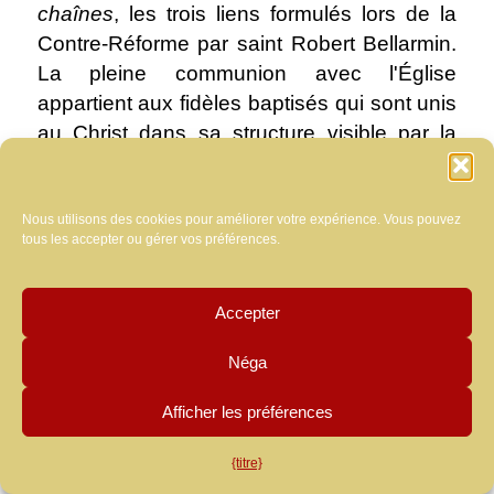
chaînes
, les trois liens formulés lors de la
Contre-Réforme par saint Robert Bellarmin.
La pleine communion avec l'Église
appartient aux fidèles baptisés qui sont unis
au Christ dans sa structure visible par la
profession de foi. (
symbole d'obligation
),
communion sacramentelle (
lien des
sacrements
), et communion avec la
Nous utilisons des cookies pour améliorer votre expérience. Vous pouvez
tous les accepter ou gérer vos préférences.
gouvernance hiérarchique de l’Église (
un
lien de communion
). C'est ce troisième lien
que le schisme rompt. Alors que l'apostasie
Accepter
répudie la foi chrétienne et brise les trois
Néga
liens, l'hérésie brise seule le lien de la foi.
Schisme, par contre, brise la communion
Afficher les préférences
hiérarchique en rejetant la soumission au
Pontife romain et à la structure visible de
{titre}
l’Église.