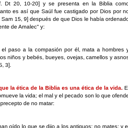
f. Dt 20, 10-20] y se presenta en la Biblia com
tanto es así que Saúl fue castigado por Dios por n
y Sam 15, 9] después de que Dios le había ordenad
ente de Amalec" y:
 el paso a la compasión por él, mata a hombres 
os niños y bebés, bueyes, ovejas, camellos y asno
, 3].
ue la ética de la Biblia es una ética de la vida.
E
omueve la vida; el mal y el pecado son lo que ofend
l precepto de no matar:
an oído lo que se dijo a los antiguos: no mates; y e