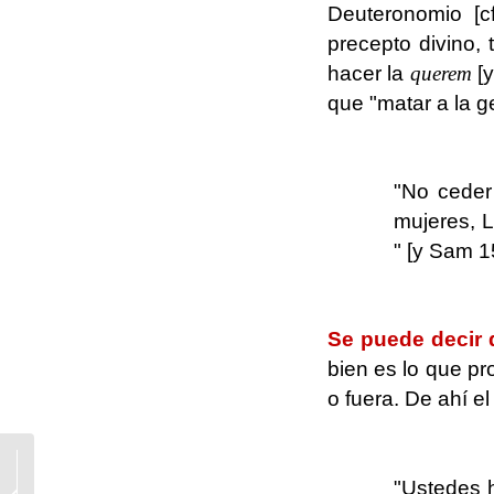
Deuteronomio [c
precepto divino, 
hacer la
querem
[
que "matar a la g
.
"No ceder
mujeres, L
" [y Sam 15
.
Se puede decir q
bien es lo que pr
o fuera. De ahí e
.
El defectuoso Jorge
"Ustedes h
Mario Bergoglio es