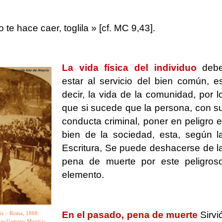
 te hace caer, toglila » [cf. MC 9,43].
La vida física del individuo
deb
estar al servicio del bien común,
e
decir, la vida de la comunidad, por l
que si sucede que la persona, con s
conducta criminal, poner en peligro e
bien de la sociedad, esta, según l
Escritura, Se puede deshacerse de l
pena de muerte por este peligros
elemento.
.
En el pasado, pena de muerte
Sirvi
is
– Roma, 1868:
stas Gaetano Monti y