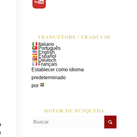
TRADUTTORE / TRADUCIR
Italiano
Português
English
Español
Deutsch
Français
Establecer como idioma
predeterminado
por
MOTOR DE BÚSQUEDA
o
e