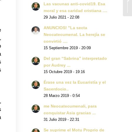
Las vacunas anti-covid19. Esa
moral y esa caridad cristiana ....
29 Julio 2021 - 22:08
ANUNCIOS! "La secta
e
Neocatecumenal. La herejía se
,
convirtió ....
o
15 Septiembre 2019 - 20:09
a
Del gran “Sabrina” interpretado
s
por Audrey ...
s
15 Octubre 2019 - 19:16
Érase una vez la Eucaristía y el
Sacerdocio..
28 Marzo 2019 - 0:54
,
me Neocatecumenali, para
s
conquistar Asia gracias ...
a
31 Julio 2019 - 22:31
Se suprime el Motu Proprio de