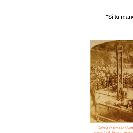
.
"Si tu mano
.
Galería de fotos de Alvari
ejecución de los dos terrori