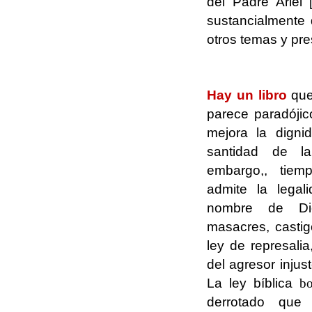
del Padre Ariel
sustancialmente 
otros temas y pr
.
Hay un libro
que
parece paradójic
mejora la dignid
santidad de l
embargo,, tie
admite la legal
nombre de Dio
masacres, castig
ley de represalia
del agresor injust
La ley bíblica
bo
derrotado que