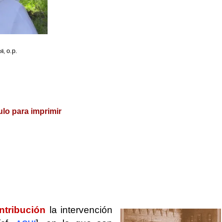
o.p.
li,
ulo para imprimir
ntribución
la intervención