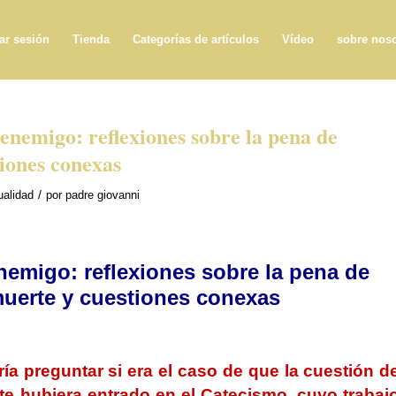
iar sesión
Tienda
Categorías de artículos
Vídeo
sobre noso
enemigo: reflexiones sobre la pena de
iones conexas
/
ualidad
por
padre giovanni
nemigo: reflexiones sobre la pena de
uerte y cuestiones conexas
a preguntar si era el caso de que la cuestión d
te hubiera entrado en el Catecismo,
cuyo trabaj