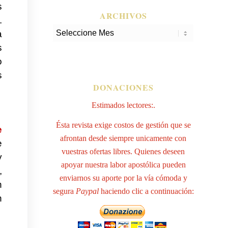
s
ARCHIVOS
.
a
s
o
s
DONACIONES
Estimados lectores:.
Ésta revista exige costos de gestión que se
e
afrontan desde siempre unicamente con
e
vuestras ofertas libres. Quienes deseen
y
apoyar nuestra labor apostólica pueden
,
enviarnos su aporte por la vía cómoda y
n
segura
Paypal
haciendo clic a continuación:
n