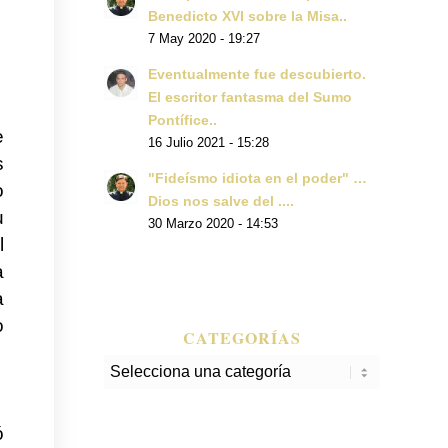
Benedicto XVI sobre la Misa..
7 May 2020 - 19:27
Eventualmente fue descubierto.
El escritor fantasma del Sumo
Pontífice..
e
16 Julio 2021 - 15:28
s
"Fideísmo idiota en el poder" …
o
Dios nos salve del ....
u
30 Marzo 2020 - 14:53
l
a
a
o
CATEGORÍAS
Categorías
ó