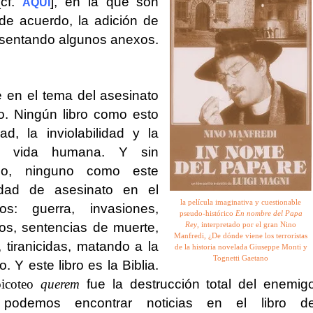
[cf.
], en la que son
AQUI
de acuerdo, la adición de
esentando algunos anexos.
 en el tema del asesinato
o.
Ningún libro como esto
ad, la inviolabilidad y la
a vida humana. Y sin
mpo, ninguno como este
idad de asesinato en el
la película imaginativa y cuestionable
s: guerra, invasiones,
pseudo-histórico
En nombre del Papa
os, sentencias de muerte,
Rey
, interpretado por el gran Nino
Manfredi, ¿De dónde viene los terroristas
, tiranicidas, matando a la
de la historia novelada Giuseppe Monti y
Tognetti Gaetano
o. Y este libro es la Biblia.
icoteo
querem
fue la destrucción total del enemig
 podemos encontrar noticias en el libro d