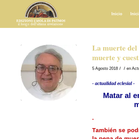
Inicio
Inic
La muerte del 
muerte y cuest
/
/
5 Agosto 2018
en
Act
- actualidad eclesial -
Matar al e
m
.
También se podrí
la pena de muer