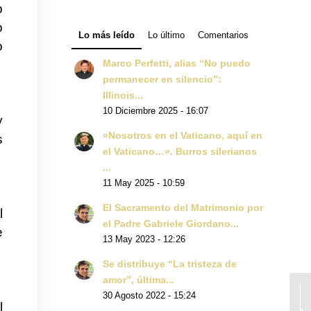
o
o
Lo más leído
Lo último
Comentarios
o
Marco Perfetti, alias “No puedo
permanecer en silencio”:
Illinois...
10 Diciembre 2025 - 16:07
y
«Nosotros en el Vaticano, aquí en
s
el Vaticano…». Burros silerianos
...
11 May 2025 - 10:59
El Sacramento del Matrimonio por
l
el Padre Gabriele Giordano...
e
13 May 2023 - 12:26
Se distribuye “La tristeza de
amor”, última...
30 Agosto 2022 - 15:24
l