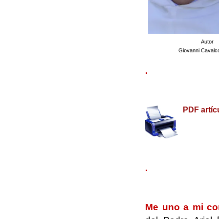
Autor
Giovanni Cavalco
.
.
PDF artíc
.
.
Me uno a mi co