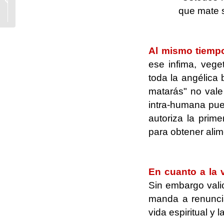
mejor que esos
que mate se
católicos ideológicos..
.
Al mismo tiempo
ese infima, veget
toda la angélica 
matarás" no vale
intra-humana pue
autoriza la prim
para obtener alim
.
En cuanto a la v
Sin embargo valio
manda a renuncia
vida espiritual y l