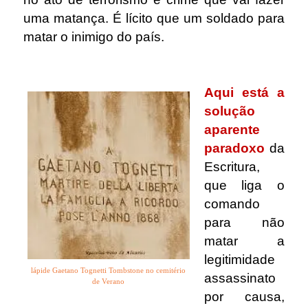
uma matança. É lícito que um soldado para
matar o inimigo do país.
.
Aqui está a
solução
aparente
paradoxo
da
Escritura,
que liga o
comando
para não
matar a
legitimidade
lápide Gaetano Tognetti Tombstone no cemitério
assassinato
de Verano
por causa,