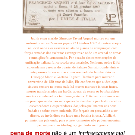
Judith e seu marido Giuseppe Tavani Arquati morreu em um
confronto com os Zouaves papais 23 Outubro 1867 durante o ataque
no local onde eles estavam no ato de planos de conspiração com
forças armadas dos exércitos estrangeiros e onde um arsenal de armas
e munições foi armazenado. Por ocasião das comemorações do
unificação italiana foi colocada esta inscrição. Nenhuma pedra já foi
colocada nas paredes do quartel de Palazzo Serristori onde vinte e
sete pessoas foram mortas como resultado do bombardeio de
Giuseppe Monti e Gaetano Tognetti. Também para marcar o
aniversário de 150 anos da Itália, Ele confirmou que a ideologia
sinuoso sempre no nosso país: há mortes mortos e injustas justos,
mortos transformados em heróis, apesar de serem os bombardeiros
mortos e condenados a indiferença eterna. O italiano continua a ser
um povo que ainda não são capazes de derrubar a paz histórica sobre
os vencedores e os perdedores, daqueles que lutaram uns bons
badalos e sobre quem induzida, Ele forçado ou persuadido a ser
direito, ao invés disso ele lutou uma batalha injusta. A Itália é,
portanto, um país onde, para o teste, os mortos não podem encontrar
paz, enquanto os ideólogos jogar lenha na fogueira.
pena de morte
não é um
intrinsecamente mal