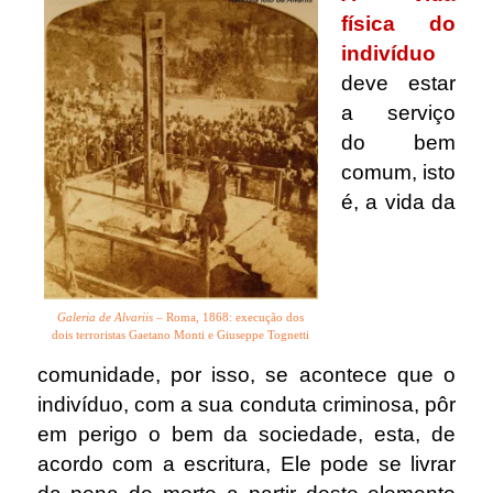
física do
indivíduo
deve estar
a serviço
do bem
comum,
isto
é, a vida da
Galeria de Alvariis
– Roma, 1868: execução dos
dois terroristas Gaetano Monti e Giuseppe Tognetti
comunidade, por isso, se acontece que o
indivíduo, com a sua conduta criminosa, pôr
em perigo o bem da sociedade, esta, de
acordo com a escritura, Ele pode se livrar