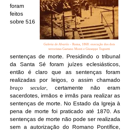
foram
feitos
sobre 516
Galeria de Alvariis
– Roma, 1868: execução dos dois
terroristas Gaetano Monti e Giuseppe Tognetti
sentenças de morte.
Presidindo o tribunal
da Santa Sé foram juízes eclesiásticos,
então é claro que as sentenças foram
realizadas por leigos, o assim chamado
braço secular
, certamente não eram
sacerdotes, irmãos e irmãs para realizar as
sentenças de morte. No Estado da Igreja à
pena de morte foi praticado até 1870. As
sentenças de morte não pode ser realizada
sem a autorização do Romano Pontífice,