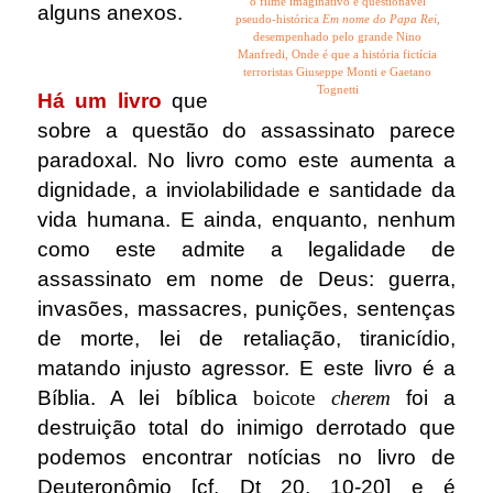
o filme imaginativo e questionável
alguns anexos.
pseudo-histórica
Em nome do Papa Rei
,
desempenhado pelo grande Nino
Manfredi, Onde é que a história fictícia
.
terroristas Giuseppe Monti e Gaetano
Tognetti
Há um livro
que
sobre a questão do assassinato parece
paradoxal.
No livro como este aumenta a
dignidade, a inviolabilidade e santidade da
vida humana. E ainda, enquanto, nenhum
como este admite a legalidade de
assassinato em nome de Deus: guerra,
invasões, massacres, punições, sentenças
de morte, lei de retaliação, tiranicídio,
matando injusto agressor. E este livro é a
Bíblia. A lei bíblica
boicote
cherem
foi a
destruição total do inimigo derrotado que
podemos encontrar notícias no livro de
Deuteronômio [cf. Dt 20, 10-20] e é