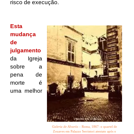
risco de execução.
.
Esta
mudança
de
julgamento
da Igreja
sobre a
pena de
morte é
uma melhor
Galeria de Alvariis
– Roma, 1867: o quartel de
Zouaves em Palazzo Serristori atentato após o