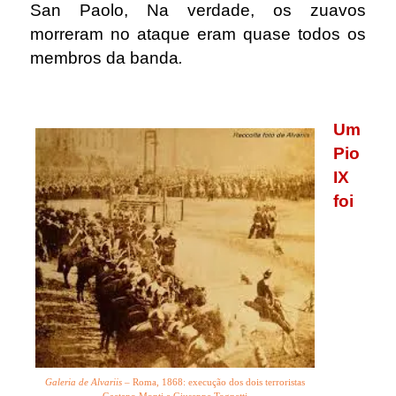
San Paolo, Na verdade, os zuavos
morreram no ataque eram quase todos os
membros da banda
.
.
Um
Pio
IX
foi
Galeria de Alvariis
– Roma, 1868: execução dos dois terroristas