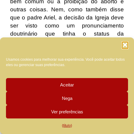
bem comum ou a proibição do aborto e
outras coisas.
Nem, como também disse
que o padre Ariel, a decisão da Igreja deve
ser visto como um pronunciamento
doutrinário que tinha o status da
infalibilidade, irrevogabilidade e
imutabilidade. Estamos, de facto, no chão
do dogma, mas da pastoral e da lei, um
Usamos cookies para melhorar sua experiência. Você pode aceitar todos
eles ou gerenciar suas preferências.
plano em que a Igreja, como méritos nosso
respeito, não é infalível.
Aceitar
.
Por conseguinte, deve-se notar que a
Nega
proibição não pertencem à lei natural da
Ver preferências
pena de morte,
fundada no direito divino,
imutável e vinculativo, mas do direito
{título}
positivo, mutável e abrogabile, autoridade