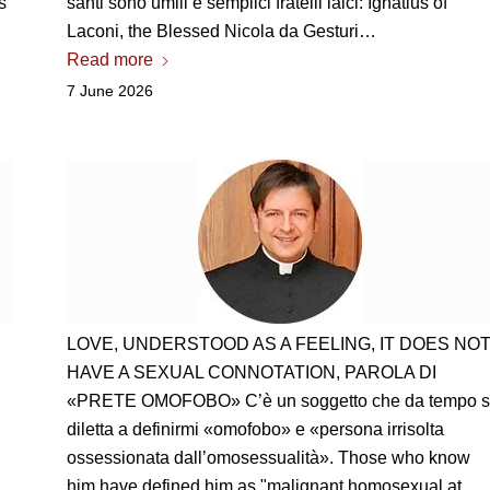
s
santi sono umili e semplici fratelli laici
: Ignatius of
Laconi, the Blessed Nicola da Gesturi…
Read more
7 June 2026
LOVE, UNDERSTOOD AS A FEELING, IT DOES NO
HAVE A SEXUAL CONNOTATION,
PAROLA DI
«PRETE OMOFOBO» C’è un soggetto che da tempo s
diletta a definirmi «omofobo» e «persona irrisolta
ossessionata dall’omosessualità»
. Those who know
him have defined him as "malignant homosexual at