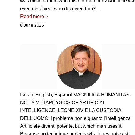
was misinformed, who misinformed him? And if he wa
even deceived, who deceived him?…
Read more
8 June 2026
Italian, English,
Español MAGNIFICA HUMANITAS
.
NOT A METAPHYSICS OF ARTIFICIAL
INTELLIGENCE:
LEONE XIV E LA CUSTODIA
DELL’UOMO Il problema non è quanto l’Intelligenza
Artificiale diventi potente
, but which man uses it.
Because no technique perfects what does not exist…