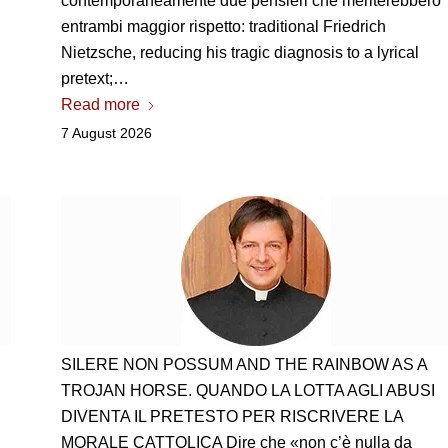
contemporaneamente due pensieri che meriterebbero
entrambi maggior rispetto
: traditional Friedrich
Nietzsche, reducing his tragic diagnosis to a lyrical
pretext;…
Read more
7 August 2026
SILERE NON POSSUM AND THE RAINBOW AS A
TROJAN HORSE.
QUANDO LA LOTTA AGLI ABUSI
DIVENTA IL PRETESTO PER RISCRIVERE LA
MORALE CATTOLICA Dire che «non c’è nulla da