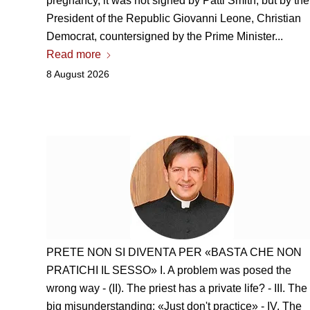
pregnancy, it was not signed by Patti Smith, but by the
President of the Republic Giovanni Leone, Christian
Democrat, countersigned by the Prime Minister...
Read more
8 August 2026
PRETE NON SI DIVENTA PER «BASTA CHE NON
PRATICHI IL SESSO» I
. A problem was posed the
wrong way - (II). The priest has a private life? - III. The
big misunderstanding: «Just don't practice» - IV. The