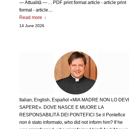
— Attualità —
. . PDF print format article - article print
format - article…
Read more
14 June 2026
Italian, English,
Español «MIA MADRE NON LO DEV
SAPERE»
.
DOVE NASCE E MUORE LA
RESPONSABILITÀ DEI PONTEFICI Se il Pontefice
non è stato informato
, who did not inform him? If he