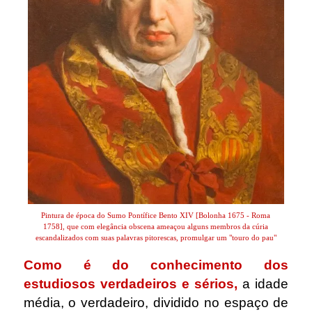
Pintura de época do Sumo Pontífice Bento XIV [Bolonha 1675 - Roma
1758], que com elegância obscena ameaçou alguns membros da cúria
escandalizados com suas palavras pitorescas, promulgar um "touro do pau"
Como é do conhecimento dos
estudiosos verdadeiros e sérios,
a idade
média, o verdadeiro, dividido no espaço de