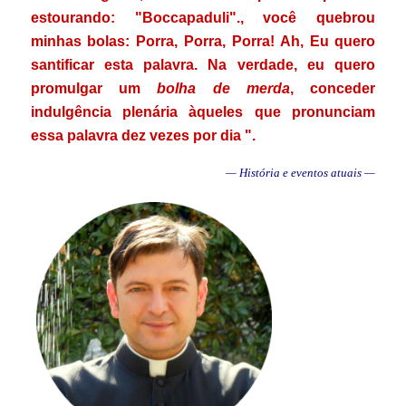
estourando: "Boccapaduli"., você quebrou
minhas bolas: Porra, Porra, Porra! Ah, Eu quero
santificar esta palavra. Na verdade, eu quero
promulgar um
bolha de merda
, conceder
indulgência plenária àqueles que pronunciam
essa palavra dez vezes por dia ".
— História e eventos atuais —