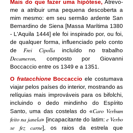
Mais do que fazer uma hipótese,
Atrevo-
me a atribuir uma pequena descoberta a
mim mesmo: em seu sermão ardente San
Bernardino de Siena [Massa Marítima 1380
- L'Aquila 1444] ele foi inspirado por, ou foi,
de qualquer forma, influenciado pelo conto
Frei Cipolla
de
incluído no trabalho
Decameron
,
composto por Giovanni
Boccaccio entre os 1349 e a 1351.
O
fratacchione
Boccaccio
ele costumava
viajar pelos países do interior, mostrando as
relíquias mais improváveis ​​para os bifolchi,
incluindo o dedo mindinho do Espírito
Caro Verbum
Santo, uma das costelas do «
feito na janela
e
Verbo
» [incapacitante do latim:
se fez carne
], os raios da estrela que