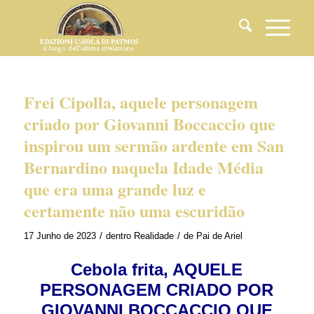
Frei Cipolla, aquele personagem
criado por Giovanni Boccaccio que
inspirou um sermão ardente em San
Bernardino naquela Idade Média
que era uma grande luz e
certamente não uma escuridão
/
/
17 Junho de 2023
dentro
Realidade
de
Pai de Ariel
Cebola frita, AQUELE
PERSONAGEM CRIADO POR
GIOVANNI BOCCACCIO QUE