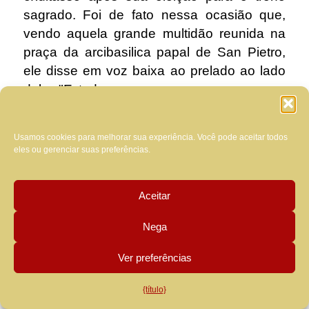
sagrado. Foi de fato nessa ocasião que,
vendo aquela grande multidão reunida na
praça da arcibasilica papal de San Pietro,
ele disse em voz baixa ao prelado ao lado
dele: "E todas essas pessoas, como uma
campa?». O prelado, que ele não era
menos e que tinha profundo conhecimento
Usamos cookies para melhorar sua experiência. Você pode aceitar todos
dos recém-eleitos, Ele respondeu: «...
eles ou gerenciar suas preferências.
Campania, puxando-o na bunda um com o
outro». O pontífice responde: "... sim! Então
Aceitar
há nós, que, em vez disso, nós puxamos na
bunda!». Mais tarde, dentro da cúria
Nega
romana, várias vezes despertou espanto e
perplexidade que ele costumava intercalar
Ver preferências
dizendo "merda!». Até o pontífice de agosto
{título}
nomear um assistente para seu quarto,