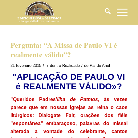
Pergunta: “A Missa de Paulo VI é
realmente válido”?
/
/
/
21 fevereiro 2015
dentro
Realidade
de
Pai de Ariel
"APLICAÇÃO DE PAULO VI
é REALMENTE VÁLIDO»?
"Queridos Padres’
Ilha de Patmos
, às vezes
parece que em nossas igrejas as reina o caos
litúrgicos: Dialogate Fair, orações dos fiéis
"espontânea" embaraçoso, palavras do missal
alterada a vontade do celebrante, cantos