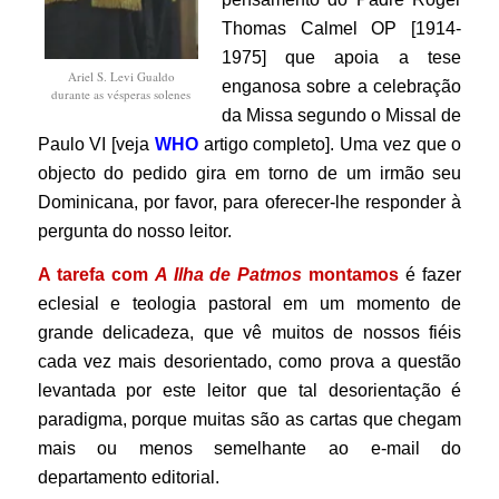
Thomas Calmel OP [1914-
1975] que apoia a tese
Ariel S. Levi Gualdo
enganosa sobre a celebração
durante as vésperas solenes
da Missa segundo o Missal de
Paulo VI [veja
WHO
artigo completo]. Uma vez que o
objecto do pedido gira em torno de um irmão seu
Dominicana, por favor, para oferecer-lhe responder à
pergunta do nosso leitor.
A tarefa com
A Ilha de Patmos
montamos
é fazer
eclesial e teologia pastoral em um momento de
grande delicadeza, que vê muitos de nossos fiéis
cada vez mais desorientado, como prova a questão
levantada por este leitor que tal desorientação é
paradigma, porque muitas são as cartas que chegam
mais ou menos semelhante ao e-mail do
departamento editorial.