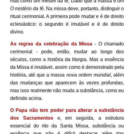
mas como um mestre da fé, Dado que a massa é um
O mistério da fé
. Na missa deve, portanto, distinguir o
ritual cerimonial. A primeira pode mudar e é de direito
eclesiástico: o segundo é imutável e é de direito
divino.
As regras da celebração
da Missa
- O chamado
cerimonial - pode, então, mudar ao longo dos
séculos, como a história da liturgia. Mas a essência
da Missa é imutável, assim como é demonstrado pela
história, até que a massa
nova ordem mundial
, além
das mudanças que aparecem às vezes profundas,
mas isso realmente não muda a substância, como eu
definido acima.
O Papa não tem poder para alterar a substância
dos Sacramentos
e, em seguida, a estrutura
essencial do rito da Santa Missa, substância ou
essência que não é difícil destacar além das