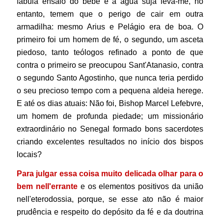
fábula ensaio do bebê e a água suja leva-me, no
entanto, temem que o perigo de cair em outra
armadilha: mesmo Arius e Pelágio era de boa. O
primeiro foi um homem de fé, o segundo, um asceta
piedoso, tanto teólogos refinado a ponto de que
contra o primeiro se preocupou Sant'Atanasio, contra
o segundo Santo Agostinho, que nunca teria perdido
o seu precioso tempo com a pequena aldeia herege.
E até os dias atuais: Não foi, Bishop Marcel Lefebvre,
um homem de profunda piedade; um missionário
extraordinário no Senegal formado bons sacerdotes
criando excelentes resultados no início dos bispos
locais?
Para julgar essa coisa muito delicada
olhar para o
bem nell'errante
e os elementos positivos da união
nell'eterodossia, porque, se esse ato não é maior
prudência e respeito do depósito da fé e da doutrina