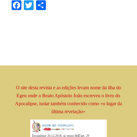
Facebook
Twitter
Share
O site desta revista e as edições levam
nome
da ilha do
Egeu onde o Beato
Apóstolo
João escreveu o livro
do
Apocalipse, isolar
também conhecido como
«o lugar da
última revelação»