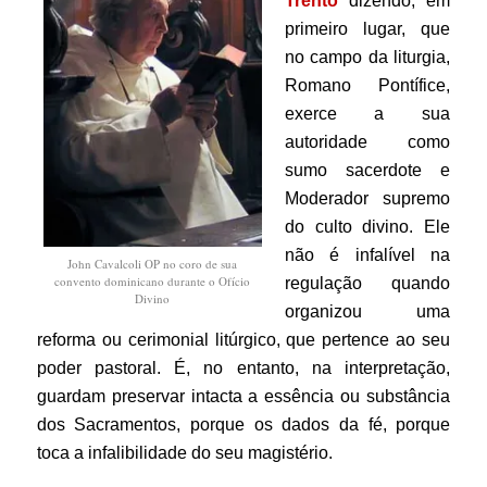
Trento
dizendo, em
primeiro lugar, que
no campo da liturgia,
Romano Pontífice,
exerce a sua
autoridade como
sumo sacerdote e
Moderador supremo
do culto divino. Ele
não é infalível na
John Cavalcoli OP no coro de sua
convento dominicano durante o Ofício
regulação quando
Divino
organizou uma
reforma ou cerimonial litúrgico, que pertence ao seu
poder pastoral. É, no entanto, na interpretação,
guardam preservar intacta a essência ou substância
dos Sacramentos, porque os dados da fé, porque
toca a infalibilidade do seu magistério.