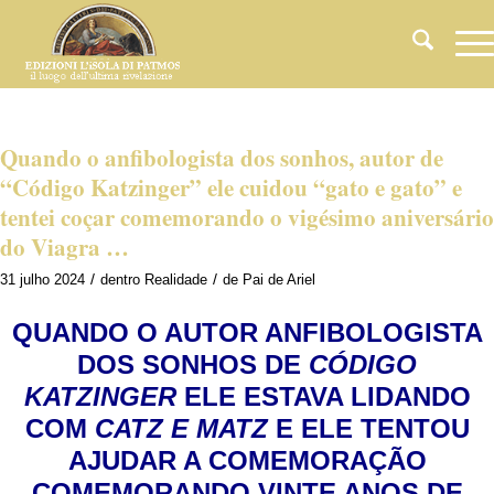
Quando o anfibologista dos sonhos, autor de
“Código Katzinger” ele cuidou “gato e gato” e
tentei coçar comemorando o vigésimo aniversário
do Viagra …
/
/
31 julho 2024
dentro
Realidade
de
Pai de Ariel
QUANDO O AUTOR ANFIBOLOGISTA
DOS SONHOS DE
CÓDIGO
KATZINGER
ELE ESTAVA LIDANDO
COM
CATZ E MATZ
E ELE TENTOU
AJUDAR A COMEMORAÇÃO
COMEMORANDO VINTE ANOS DE