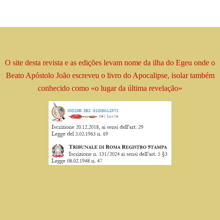
O site desta revista e as edições levam
nome
da ilha do Egeu onde o
Beato
Apóstolo
João escreveu o livro
do Apocalipse, isolar
também
conhecido como
«o lugar da última revelação»