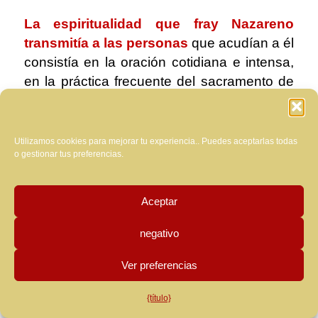
La espiritualidad que fray Nazareno
transmitía a las personas
que acudían a él
consistía en la oración cotidiana e intensa,
en la práctica frecuente del sacramento de
la Confesión y en la participación en la
Santa Misa. Como el Padre Pío de
Pietrelcina, alejaba a quienes recurrían a él
Utilizamos cookies para mejorar tu experiencia.. Puedes aceptarlas todas
o gestionar tus preferencias.
por mera curiosidad, por superstición o
porque vivían de manera estable en una
situación de pecado. Era áspero, como ya
Aceptar
se ha dicho, pero esa actitud sabía sacudir
negativo
las conciencias y acercarlas nuevamente a
Dios, hasta el punto de que muchas
Ver preferencias
personas recuperaron una intensa vida
espiritual después de haberlo conocido. No
{título}
era precisamente un fraile del