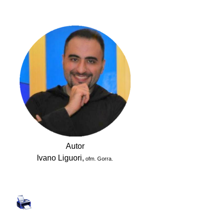
.
Autor
Ivano Liguori,
ofm. Gorra.
.