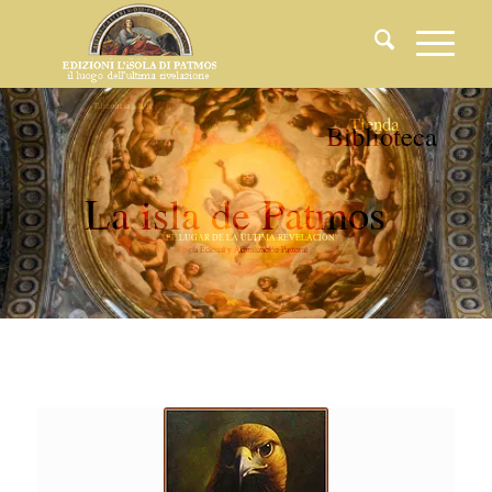
Edizioni
la
isla
de
Patmos
Presidente
Tienda
Jorge
Facio
Lince
B
i
b
l
i
o
t
e
c
a
L
a
i
s
l
a
d
e
P
a
t
m
o
s
E
L
L
U
G
A
R
D
E
L
A
Ú
L
T
I
M
A
R
E
V
E
L
A
C
I
Ó
N
R
e
v
i
s
t
a
d
e
T
e
o
l
o
g
í
a
E
c
l
e
s
i
a
l
y
A
c
t
u
a
l
i
z
a
c
i
ó
n
P
a
s
t
o
r
a
l
(Inscripción
en
el
Registro
de
Prensa
del
Tribunal
de
Roma
nº.
131/2024)
Administrador
del
sitio
Ariel
S.
Levi
di
Gualdo
Subdirector
Ivano
Liguori