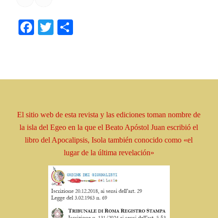
Facebook
Twitter
Share
El sitio web de esta revista y las ediciones toman
nombre
de
la isla del Egeo en la que el Beato
Apóstol
Juan escribió el
libro
del Apocalipsis, Isola
también conocido como
«el
lugar de la última revelación»