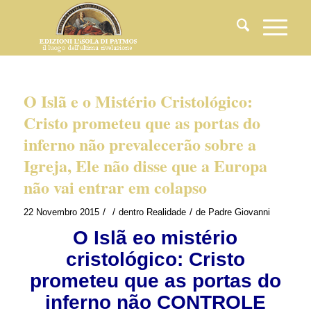
O Islã e o Mistério Cristológico:
Cristo prometeu que as portas do
inferno não prevalecerão sobre a
Igreja, Ele não disse que a Europa
não vai entrar em colapso
/
/
/
22 Novembro 2015
dentro
Realidade
de
Padre Giovanni
O Islã eo mistério
cristológico: Cristo
prometeu que as portas do
inferno não CONTROLE