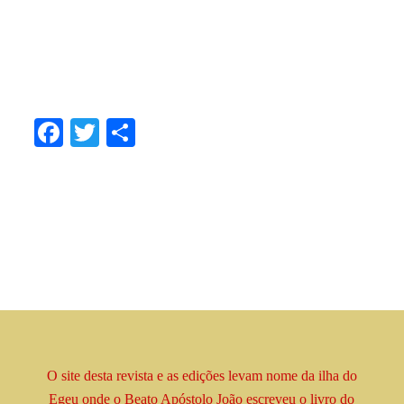
.
.
.
Facebook
Twitter
Share
O site desta revista e as edições levam
nome
da ilha do
Egeu onde o Beato
Apóstolo
João escreveu o livro
do