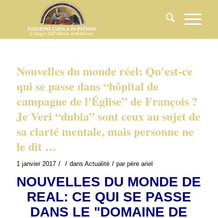
Nouvelles du monde réel: Qu'est-ce
qui se passe dans “hôpital de
campagne de l'Église” de François ?
Je Veri “dubia” sont ceux au sujet de
sa clarté mentale, mais personne ne
le dit …
/
/
/
1 janvier 2017
dans
Actualité
par
père ariel
NOUVELLES DU MONDE DE
REAL: CE QUI SE PASSE
DANS LE "DOMAINE DE