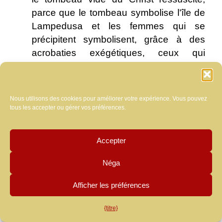
parce que le tombeau symbolise l'île de
Lampedusa et les femmes qui se
précipitent symbolisent, grâce à des
acrobaties exégétiques, ceux qui
descendent des bateaux ... ".
Pénitent
:
Nous utilisons des cookies pour améliorer votre expérience. Vous pouvez
« … Pourtant, nous savons bien que la
tous les accepter ou gérer vos préférences.
plupart de ces gens ne sont pas des
réfugiés, mais surtout des jeunes en
Accepter
parfaite santé physique et presque tous
les musulmans rigueur. Et si, d'une part,
Néga
nous avons des situations d'aujourd'hui
Afficher les préférences
de familles italiennes sans-abri et de nos
compatriotes qui dorment dans les
{titre}
voitures, les soi-disant réfugiés dorment