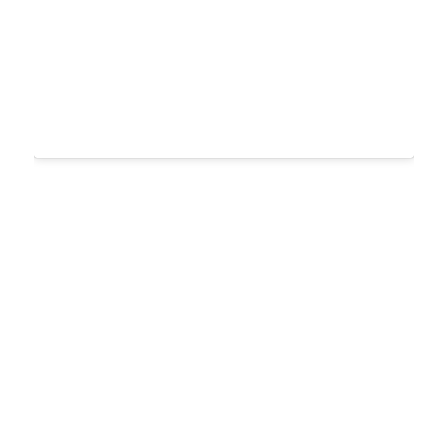
.
.
.
.
.
.
.