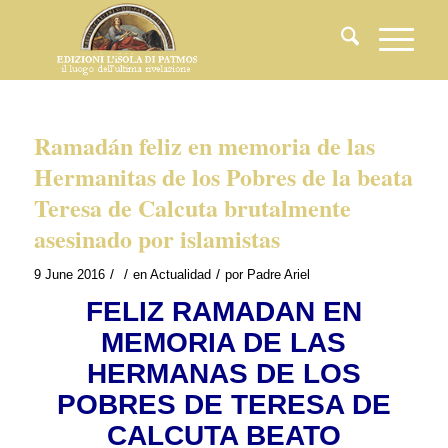
Ramadán feliz en memoria de las
Hermanitas de los Pobres de la beata
Teresa de Calcuta brutalmente
asesinado por islamistas
/
/
/
9 June 2016
en
Actualidad
por
Padre Ariel
FELIZ RAMADAN EN
MEMORIA DE LAS
HERMANAS DE LOS
POBRES DE TERESA DE
CALCUTA BEATO