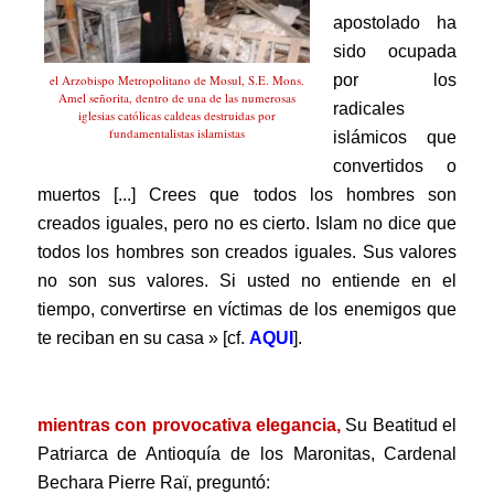
apostolado ha
sido ocupada
por los
el Arzobispo Metropolitano de Mosul, S.E. Mons.
Amel señorita, dentro de una de las numerosas
radicales
iglesias católicas caldeas destruidas por
fundamentalistas islamistas
islámicos que
convertidos o
muertos [...] Crees que todos los hombres son
creados iguales, pero no es cierto. Islam no dice que
todos los hombres son creados iguales. Sus valores
no son sus valores. Si usted no entiende en el
tiempo, convertirse en víctimas de los enemigos que
te reciban en su casa » [cf.
AQUI
].
.
mientras con provocativa elegancia,
Su Beatitud el
Patriarca de Antioquía de los Maronitas, Cardenal
Bechara Pierre Raï, preguntó: