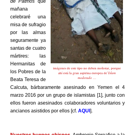
de Patmos
que
mañana
celebraré una
misa de sufragio
por las almas
seguramente ya
santas de cuatro
mártires: las
Hermanitas de
imágenes de este tipo no deben molestar, porque
los Pobres de la
ahí está la gran aspirina europea de’
Islam
moderado
…
Beata Teresa de
Calcuta, bárbaramente asesinado en Yemen el 4
marzo 2016 por un grupo de islamistas [1], junto con
ellos fueron asesinados colaboradores voluntarios y
ancianos asistidos por ellos [cf.
AQUI
].
.
Nuestros buenos obispos,
Ambrogio Spreafico a la