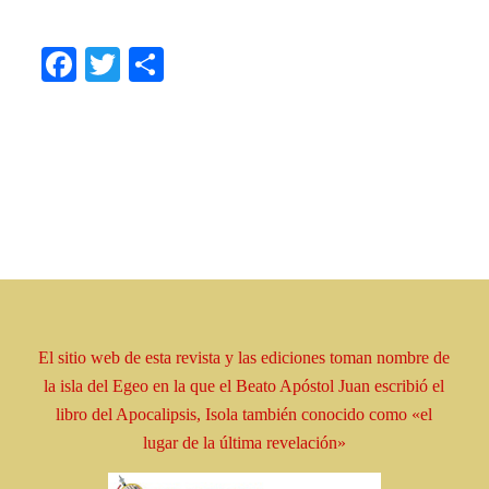
Facebook
Twitter
Share
El sitio web de esta revista y las ediciones toman
nombre
de
la isla del Egeo en la que el Beato
Apóstol
Juan escribió el
libro
del Apocalipsis, Isola
también conocido como
«el
lugar de la última revelación»