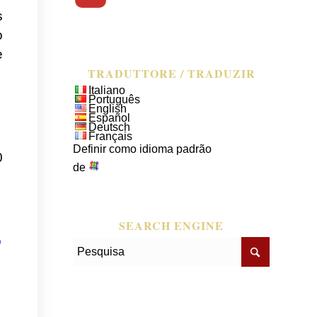
s
o
e
TRADUTTORE / TRADUZIR
Italiano
Português
English
Español
Deutsch
Français
Definir como idioma padrão
0
de
SEARCH ENGINE
O