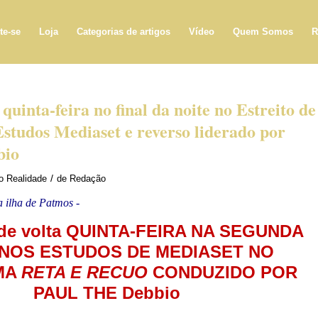
te-se
Loja
Categorias de artigos
Vídeo
Quem Somos
R
 quinta-feira no final da noite no Estreito de
studos Mediaset e reverso liderado por
bio
/
ro
Realidade
de
Redação
a ilha de Patmos -
de volta
QUINTA-FEIRA
NA SEGUNDA
 NOS ESTUDOS DE MEDIASET NO
MA
RETA E RECUO
CONDUZIDO POR
PAUL THE Debbio