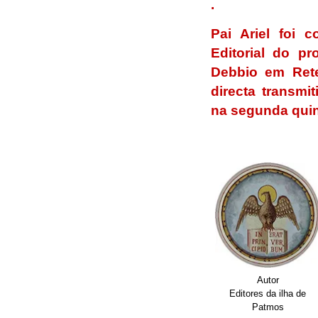
.
Pai Ariel foi 
Editorial do p
Debbio em Rete 
directa transm
na segunda quint
.
Autor
Editores da ilha de
Patmos