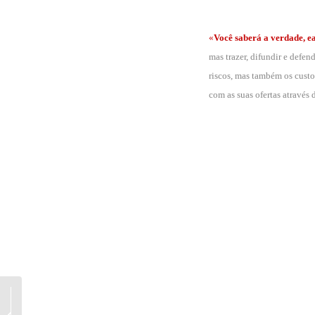
.
«
Você saberá a verdade, e
mas trazer, difundir e defen
riscos, mas também os custos
com as suas ofertas através
Não é "supercazzola
prematurata", hoje em