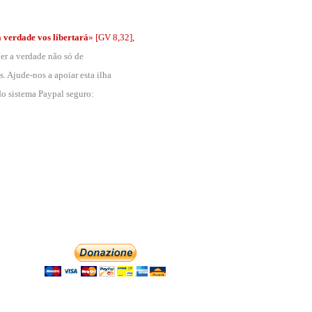
a verdade vos libertará
»
[GV 8,32],
der a verdade não só de
. Ajude-nos a apoiar esta ilha
 do sistema Paypal seguro: