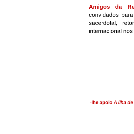
Amigos da Re
convidados para 
sacerdotal, re
internacional nos
.
.
.
.
-lhe apoio
A Ilha d
.
.