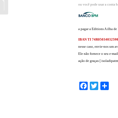
ou você pode usar a conta b
dia amadureceu...
a pagar a Editions A ilha d
IBAN TI 74R0503403259
nesse caso, envie-nos um av
Ele não fornece o seu e-mai
ação de graças [ isoladipa
Facebo
Twitt
Sh