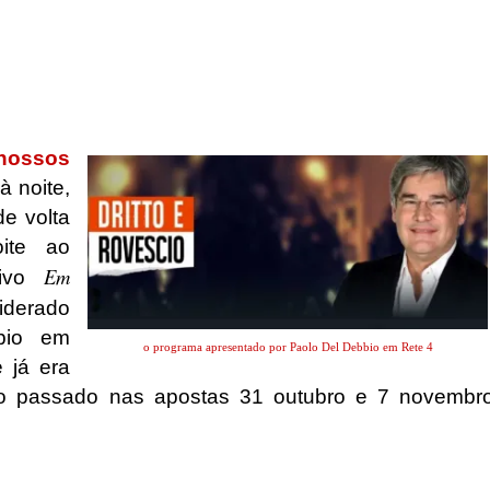
nossos
 noite,
de volta
ite ao
Em
vivo
liderado
bio em
o programa apresentado por Paolo Del Debbio em Rete 4
 já era
o passado nas apostas 31 outubro e 7 novembr