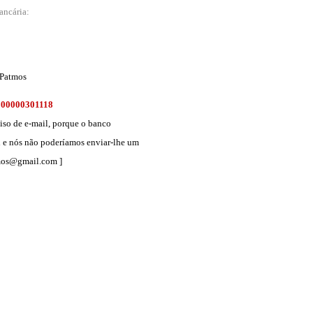
ancária:
e Patmos
000000301118
iso de e-mail, porque o banco
l e nós não poderíamos enviar-lhe um
tmos@gmail.com ]
ok
er
are