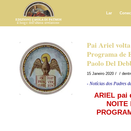
Lar
Conec
Pai Ariel volta
Programa de E
Paolo Del Deb
/
/
15 Janeiro 2020
dent
- Notícias dos Padres d
ARIEL pai 
NOITE
PROGRA