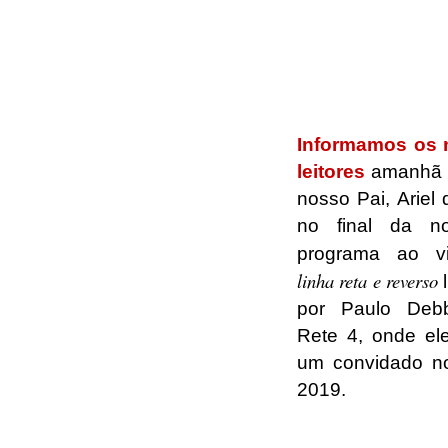
.
.
.
Informamos os 
leitores
amanhã à
nosso Pai, Ariel 
no final da no
programa ao 
linha reta e reverso
por Paulo Deb
Rete 4, onde ele
um convidado n
2019.
.