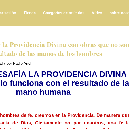
iar sesión
Tienda
Categorías de artículos
Vídeo
sobre noso
 la Providencia Divina con obras que no so
ultado de las manos de los hombres
/
ad
por
Padre Ariel
SAFÍA LA PROVIDENCIA DIVINA
o funciona con el resultado de l
mano humana
ombres de fe, creemos en la Providencia. De manera qu
acia de Dios, Ciertamente no por nosotros, una fe l