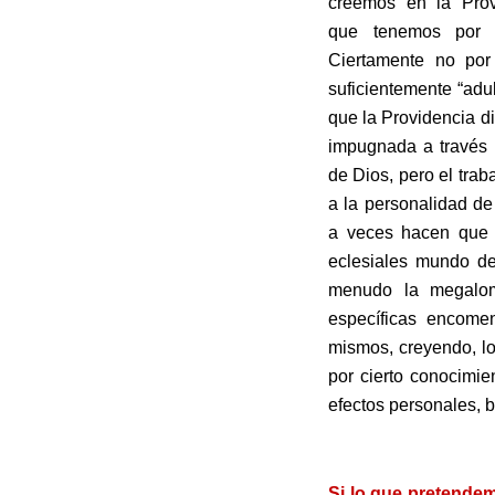
creemos en la Pro
que tenemos por 
Ciertamente no por
suficientemente “adu
que la Providencia d
impugnada a través
de Dios, pero el trab
a la personalidad de
a veces hacen que 
eclesiales mundo de
menudo la megalom
específicas encome
mismos, creyendo, lo
por cierto conocimie
efectos personales, 
.
Si lo que pretendem