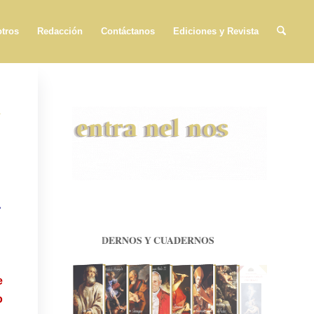
tros
Redacción
Contáctanos
Ediciones y Revista
n
a
EL CAMINO DE LAS TRES LLAVES
SEGUNDA EDICIÓN
e
2
2
,
0
0
€
o