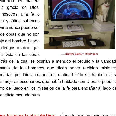
videncia. De manera
la gracia de Dios,
 nosotros, una fe lo
lta” y sólida, sabemos
ivina nunca puede ser
 de obras que no son
ajo del hombre, ligado
 clérigos o laicos que
… siempre alerta y observador
la vida en las obras
trás de la cual se ocultan a menudo el orgullo y la vanidad
anía de los hombres que dicen haber recibido misione
ndadas por Dios, cuando en realidad sólo se hablaba a s
s mejores escenarios, que había hablado con Dios; lo peor, n
nto de juego en los misterios de la fe para engañar al lado d
beneficio menudo pura.
os hacer es la obra de Dios,
así que lo hizo un mejor servici