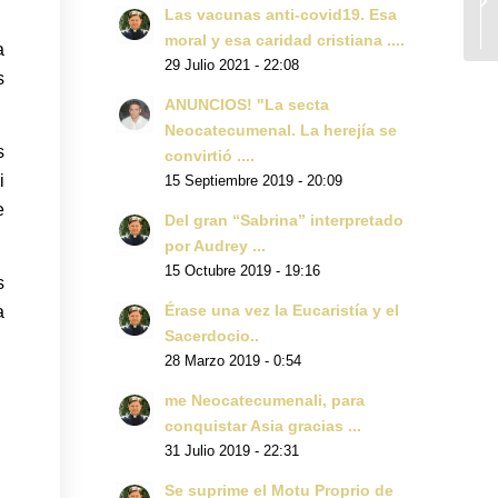
Las vacunas anti-covid19. Esa
moral y esa caridad cristiana ....
a
29 Julio 2021 - 22:08
s
ANUNCIOS! "La secta
Neocatecumenal. La herejía se
s
convirtió ....
i
15 Septiembre 2019 - 20:09
e
Del gran “Sabrina” interpretado
por Audrey ...
15 Octubre 2019 - 19:16
s
a
Érase una vez la Eucaristía y el
Sacerdocio..
28 Marzo 2019 - 0:54
me Neocatecumenali, para
conquistar Asia gracias ...
31 Julio 2019 - 22:31
Se suprime el Motu Proprio de