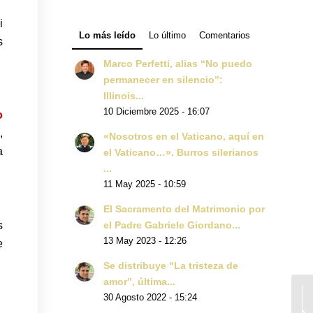
i
Lo más leído
Lo último
Comentarios
s
Marco Perfetti, alias “No puedo
permanecer en silencio”:
Illinois...
10 Diciembre 2025 - 16:07
o
,
«Nosotros en el Vaticano, aquí en
a
el Vaticano…». Burros silerianos
...
11 May 2025 - 10:59
El Sacramento del Matrimonio por
s
el Padre Gabriele Giordano...
13 May 2023 - 12:26
e
Se distribuye “La tristeza de
amor”, última...
30 Agosto 2022 - 15:24