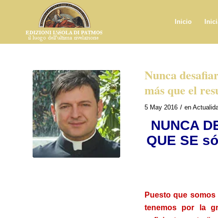
Inicio
Inic
Nunca desafiar
más que el res
/
5 May 2016
en
Actualid
NUNCA DE
QUE SE sól
.
Puesto que somos h
tenemos por la gr