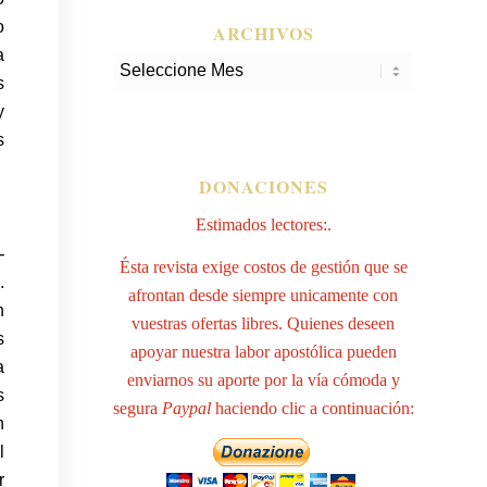
o
ARCHIVOS
a
s
y
s
DONACIONES
Estimados lectores:.
-
Ésta revista exige costos de gestión que se
.
afrontan desde siempre unicamente con
n
vuestras ofertas libres. Quienes deseen
s
apoyar nuestra labor apostólica pueden
a
enviarnos su aporte por la vía cómoda y
s
segura
Paypal
haciendo clic a continuación:
n
l
r