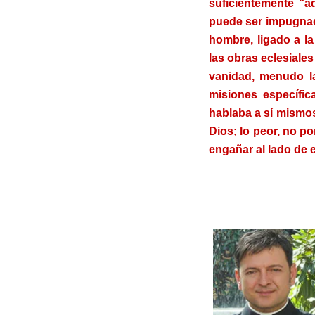
suficientemente “a
puede ser impugnada
hombre, ligado a la
las obras eclesiales
vanidad, menudo l
misiones específi
hablaba a sí mismos
Dios; lo peor, no po
engañar al lado de 
.
.