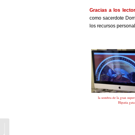
Gracias a los lecto
como sacerdote Domi
los recursos personal
.
la sombra de la gran super
Hipatia gat
.
Amoris Laetitia. El
fundamento de la