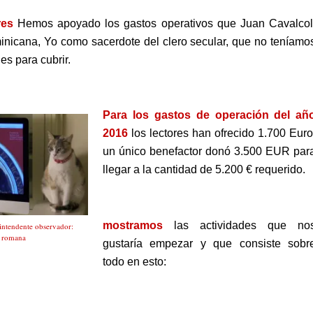
res
Hemos apoyado los gastos operativos que Juan Cavalcol
nicana, Yo como sacerdote del clero secular, que no teníamo
es para cubrir.
Para los gastos de operación del añ
2016
los lectores han ofrecido 1.700 Euro
un único benefactor donó 3.500 EUR par
llegar a la cantidad de 5.200 € requerido.
.
mostramos
las actividades que no
intendente observador:
a romana
gustaría empezar
y que consiste sobr
todo en esto: