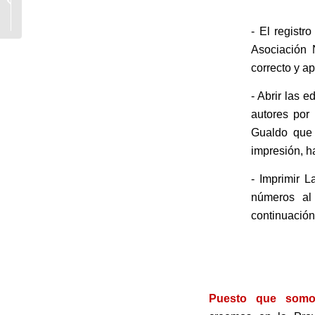
.
indisolubilidad del
matrimonio
- El registr
Asociación 
correcto y a
- Abrir las 
autores por 
Gualdo que 
impresión, h
- Imprimir L
números al
continuación,
.
.
Puesto que somo