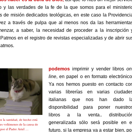
to y las verdades de la fe de la que somos para el ministeri
es de misión dedicados teológicas, en este caso la Providenci
vez a través de pulpa que al menos nos da las herramienta
enzar, a saber, la necesidad de proceder a la inscripción 
e Patmos en el registro de revistas especializadas y de abrir su
Patmos.
podemos
imprimir y vender libros
on
line
,
en papel o en formato electrónico
Ya nos hemos puesto en contacto co
varias librerías en varias ciudade
italianas que nos han dado l
disponibilidad para poner nuestro
libros a la venta.. distribució
n la santidad, de hecho está
generalizada sólo será posible en e
res volúmenes de la causa de
 por el Padre Ariel …
futuro, si la empresa va a estar bien, po