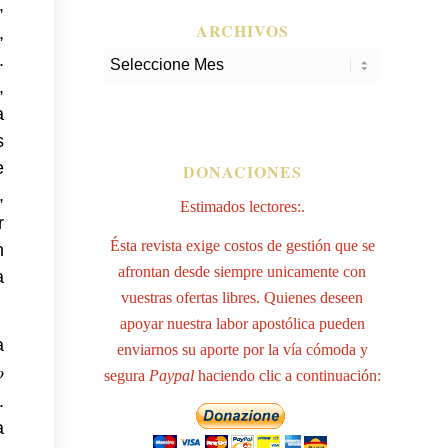
,
ARCHIVOS
,
.
,
a
s
e
DONACIONES
,
Estimados lectores:.
r
Ésta revista exige costos de gestión que se
n
afrontan desde siempre unicamente con
a
vuestras ofertas libres. Quienes deseen
apoyar nuestra labor apostólica pueden
a
enviarnos su aporte por la vía cómoda y
o
segura
Paypal
haciendo clic a continuación:
.
a