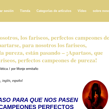
iar sesión
Tienda
Categorías de artículos
Vídeo
sobre noso
osotros, los fariseos, perfectos campeones d
artarse, para nosotros los fariseos,
a pureza, están pasando – ¡Apartaos, que
ariseos, perfectos campeones de pureza!
/
lética
por
Monje ermitaño
o, inglés, español
ASO PARA QUE NOS PASEN
 CAMPEONES PERFECTOS