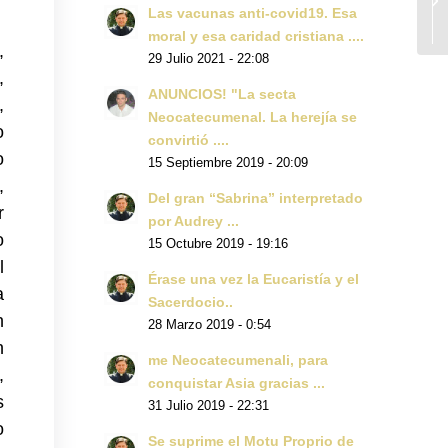
Las vacunas anti-covid19. Esa
moral y esa caridad cristiana ....
,
29 Julio 2021 - 22:08
,
ANUNCIOS! "La secta
,
Neocatecumenal. La herejía se
o
convirtió ....
o
15 Septiembre 2019 - 20:09
,
Del gran “Sabrina” interpretado
r
por Audrey ...
o
15 Octubre 2019 - 19:16
l
Érase una vez la Eucaristía y el
a
Sacerdocio..
n
28 Marzo 2019 - 0:54
n
me Neocatecumenali, para
,
conquistar Asia gracias ...
s
31 Julio 2019 - 22:31
o
Se suprime el Motu Proprio de