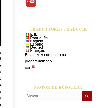
TRADUTTORE / TRADUCIR
Italiano
Português
English
Español
Deutsch
Français
a
Establecer como idioma
d
predeterminado
o
por
a
s
s
MOTOR DE BÚSQUEDA
a
a
n