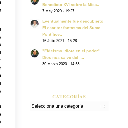
a
Benedicto XVI sobre la Misa..
ó
7 May 2020 - 19:27
Eventualmente fue descubierto.
El escritor fantasma del Sumo
u
Pontífice..
s
16 Julio 2021 - 15:28
o
"Fideísmo idiota en el poder" …
n
Dios nos salve del ....
r
30 Marzo 2020 - 14:53
e
a
s
s
CATEGORÍAS
.
Categorías
e
s
o