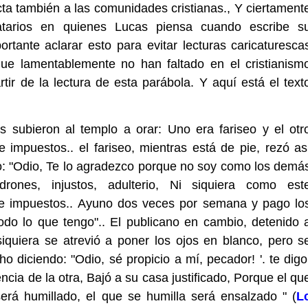
cta también a las comunidades cristianas., Y ciertament
atarios en quienes Lucas piensa cuando escribe s
ortante aclarar esto para evitar lecturas caricaturesca
 que lamentablemente no han faltado en el cristianism
tir de la lectura de esta parábola. Y aquí está el text
 subieron al templo a orar: Uno era fariseo y el otr
 impuestos.. el fariseo, mientras está de pie, rezó as
: "Odio, Te lo agradezco porque no soy como los demá
drones, injustos, adulterio, Ni siquiera como est
e impuestos.. Ayuno dos veces por semana y pago lo
do lo que tengo".. El publicano en cambio, detenido 
 siquiera se atrevió a poner los ojos en blanco, pero s
ho diciendo: "Odio, sé propicio a mí, pecador! '. te digo
encia de la otra, Bajó a su casa justificado, Porque el qu
erá humillado, el que se humilla será ensalzado " (
L