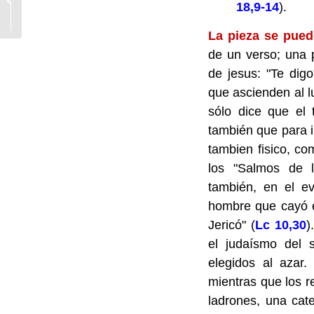
18,9-14
).
«Cuando el hijo del
hombre….
La pieza se puede
de un verso; una 
de jesus: "Te dig
que ascienden al l
sólo dice que el 
también que para i
tambien fisico, c
los "Salmos de 
también, en el e
hombre que cayó e
Jericó" (
Lc 10,30
)
el judaísmo del 
elegidos al azar.
mientras que los 
ladrones, una cat