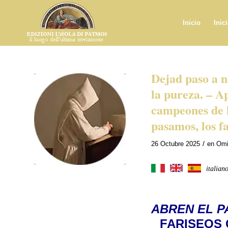
Inicio
Inic
Dejad paso a n
la pureza. – Ap
campeones de l
pasamos, los f
/
26 Octubre 2025
en
Omi
italian
ABREN EL P
FARISEOS