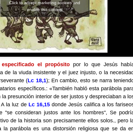
Click to accept marketing cookies and
enable this content
especificado el propósito
por lo que Jesús habí
 de la viuda insistente y el juez injusto, o la necesida
rseverante (
Lc 18,1
); En cambio, esto se narra teniend
atarios específicos.: «También habló esta parábola par
la presunción interior de ser justos y despreciaban a lo
. A la luz de
Lc 16,15
donde Jesús califica a los fariseo
 "se consideran justos ante los hombres", Se podrí
ivo de la historia son precisamente ellos solos., pero l
a la parábola es una distorsión religiosa que se da e