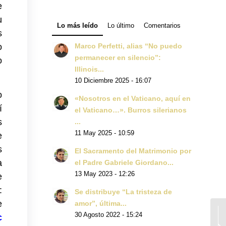
e
u
Lo más leído
Lo último
Comentarios
s
o
Marco Perfetti, alias “No puedo
permanecer en silencio”:
o
Illinois...
10 Diciembre 2025 - 16:07
o
«Nosotros en el Vaticano, aquí en
í
el Vaticano…». Burros silerianos
s
...
11 May 2025 - 10:59
e
s
El Sacramento del Matrimonio por
a
el Padre Gabriele Giordano...
13 May 2023 - 12:26
e
:
Se distribuye “La tristeza de
e
amor”, última...
30 Agosto 2022 - 15:24
c