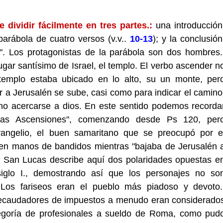
 dividir fácilmente en tres partes.:
una introducción
parábola de cuatro versos (v.v..
10-13
); y la conclusión
o". Los protagonistas de la parábola son dos hombres.
ugar santísimo de Israel, el templo. El verbo ascender n
templo estaba ubicado en lo alto, su un monte, per
r a Jerusalén se sube, casi como para indicar el camino
omo acercarse a dios. En este sentido podemos recorda
las Ascensiones", comenzando desde Ps 120, per
vangelio, el buen samaritano que se preocupó por e
n manos de bandidos mientras "bajaba de Jerusalén 
. San Lucas describe aquí dos polaridades opuestas e
siglo I., demostrando así que los personajes no so
 Los fariseos eran el pueblo más piadoso y devoto.
recaudadores de impuestos a menudo eran considerado
egoría de profesionales a sueldo de Roma, como pud