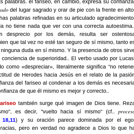
 palabras. el fariseo, en cambio, expresa su confianza
rado
del lugar sagrado y orar de pie con la frente en alto
as palabras refinadas en su articulado agradecimiento
ia no tiene nada que ver con una correcta autoestima.
n desprecio por los demás, resulta ser ostentos
uien que tal vez no esté tan seguro de sí mismo, tanto e
 ninguna duda en sí mismo. Y la presencia de otros sirv
 conciencia de superioridad.. El verbo usado por Lucas
do como «despreciar», literalmente significa "no retene
ctitud de Herodes hacia Jesús en el relato de la pasió
nfianza del fariseo al condenar a los demás es necesari
onfianza de que él mismo es mejor y correcto..
ariseo
también surge qué imagen de Dios tiene. Rez
proces
smo", es decir, "vuelto hacia sí mismo" (cf..
 18,11
) y su oración parece dominada por el ego
racias, pero en verdad no agradece a Dios lo que h