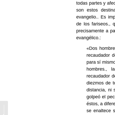
todas partes y afe
son estos destin
evangelio.. Es imp
de los fariseos.,
precisamente a par
evangélico.:
«Dos hombres
recaudador de
para sí mismo
hombres., la
recaudador d
diezmos de to
distancia, ni
golpeó el pec
éstos, a difer
La fe como resistencia
se enaltece s
en la noche de Dios.