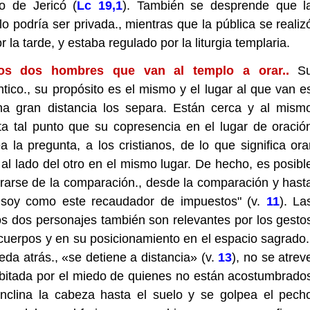
o de Jericó (
Lc 19,1
). También se desprende que l
o podría ser privada., mientras que la pública se realiz
 la tarde, y estaba regulado por la liturgia templaria.
os dos hombres que van al templo a orar..
S
tico., su propósito es el mismo y el lugar al que van e
a gran distancia los separa. Están cerca y al mism
ta tal punto que su copresencia en el lugar de oració
a la pregunta, a los cristianos, de lo que significa ora
 al lado del otro en el mismo lugar. De hecho, es posibl
ararse de la comparación., desde la comparación y hast
o soy como este recaudador de impuestos" (v.
11
). La
los dos personajes también son relevantes por los gesto
cuerpos y en su posicionamiento en el espacio sagrado.
eda atrás., «se detiene a distancia» (v.
13
), no se atrev
abitada por el miedo de quienes no están acostumbrado
, inclina la cabeza hasta el suelo y se golpea el pech