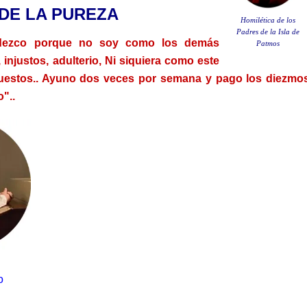
DE LA PUREZA
Homilética de los
Padres de la Isla de
adezco porque no soy como los demás
Patmos
 injustos, adulterio, Ni siquiera como este
uestos.. Ayuno dos veces por semana y pago los diezmo
o".
.
o