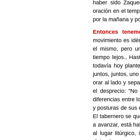
haber sido Zaque
oración en el templ
por la mañana y por
Entonces tenem
movimiento es idén
el mismo, pero un
tiempo lejos., Has
todavía hoy plante
juntos, juntos, uno
orar al lado y sep
el desprecio: "N
diferencias entre 
y posturas de sus 
El tabernero se qu
a avanzar, está h
al lugar litúrgico