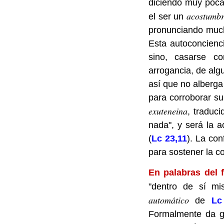
diciendo muy pocas
acostumb
el ser un
pronunciando much
Esta autoconcienc
sino, casarse co
arrogancia, de alg
así que no alberga
para corroborar su
exuteneina
, traduci
nada", y será la a
(
Lc 23,11
). La co
para sostener la c
En palabras del f
"dentro de sí mi
automático
de
Lc
Formalmente da g