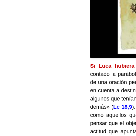
Si Luca hubiera 
contado la parábola
de una oración pe
en cuenta a destin
algunos que tenían 
demás» (
Lc 18,9
)
como aquellos que
pensar que el objet
actitud que apunt